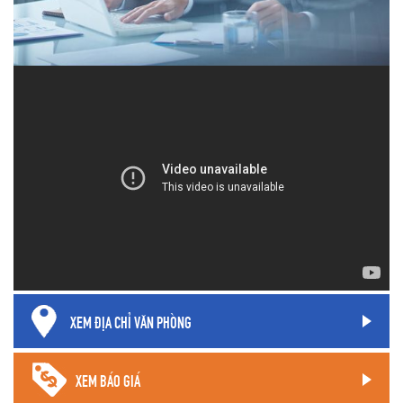
XEM ĐỊA CHỈ VĂN PHÒNG
XEM BÁO GIÁ