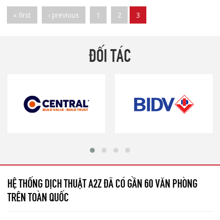
Pages
« first
‹ previous
1
2
3
ĐỐI TÁC
HỆ THỐNG DỊCH THUẬT A2Z ĐÃ CÓ GẦN 60 VĂN PHÒNG
TRÊN TOÀN QUỐC