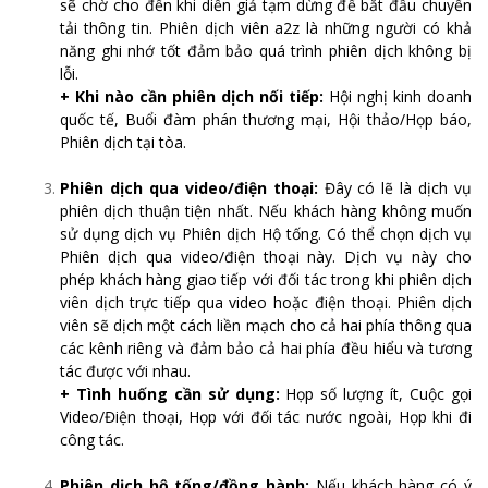
sẽ chờ cho đến khi diễn giả tạm dừng để bắt đầu chuyển
tải thông tin. Phiên dịch viên a2z là những người có khả
năng ghi nhớ tốt đảm bảo quá trình phiên dịch không bị
lỗi.
+
Khi nào cần phiên dịch nối tiếp:
Hội nghị kinh doanh
quốc tế, Buổi đàm phán thương mại, Hội thảo/Họp báo,
Phiên dịch tại tòa.
Phiên dịch qua video/điện thoại:
Đây có lẽ là dịch vụ
phiên dịch thuận tiện nhất. Nếu khách hàng không muốn
sử dụng dịch vụ Phiên dịch Hộ tống. Có thể chọn dịch vụ
Phiên dịch qua video/điện thoại này. Dịch vụ này cho
phép khách hàng giao tiếp với đối tác trong khi phiên dịch
viên dịch trực tiếp qua video hoặc điện thoại. Phiên dịch
viên sẽ dịch một cách liền mạch cho cả hai phía thông qua
các kênh riêng và đảm bảo cả hai phía đều hiểu và tương
tác được với nhau.
+ Tình huống cần sử dụng:
Họp số lượng ít, Cuộc gọi
Video/Điện thoại, Họp với đối tác nước ngoài, Họp khi đi
công tác.
Phiên dịch hộ tống/đồng hành:
Nếu khách hàng có ý