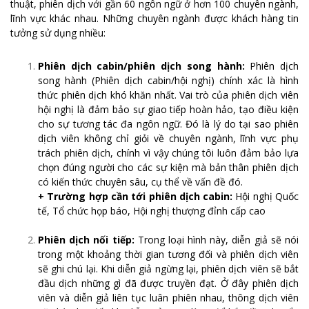
thuật, phiên dịch với gần 60 ngôn ngữ ở hơn 100 chuyên ngành,
lĩnh vực khác nhau. Những chuyên ngành được khách hàng tin
tưởng sử dụng nhiều:
Phiên dịch cabin/phiên dịch song hành:
Phiên dịch
song hành (Phiên dịch cabin/hội nghị) chính xác là hình
thức phiên dịch khó khăn nhất. Vai trò của phiên dịch viên
hội nghị là đảm bảo sự giao tiếp hoàn hảo, tạo điều kiện
cho sự tương tác đa ngôn ngữ. Đó là lý do tại sao phiên
dịch viên không chỉ giỏi về chuyên ngành, lĩnh vực phụ
trách phiên dịch, chính vì vậy chúng tôi luôn đảm bảo lựa
chọn đúng người cho các sự kiện mà bản thân phiên dịch
có kiến thức chuyên sâu, cụ thể về vấn đề đó.
+
Trường hợp cần tới phiên dịch cabin:
Hội nghị Quốc
tế, Tổ chức họp báo, Hội nghị thượng đỉnh cấp cao
Phiên dịch nối tiếp:
Trong loại hình này, diễn giả sẽ nói
trong một khoảng thời gian tương đối và phiên dịch viên
sẽ ghi chú lại. Khi diễn giả ngừng lại, phiên dịch viên sẽ bắt
đầu dịch những gì đã được truyền đạt. Ở đây phiên dịch
viên và diễn giả liên tục luân phiên nhau, thông dịch viên