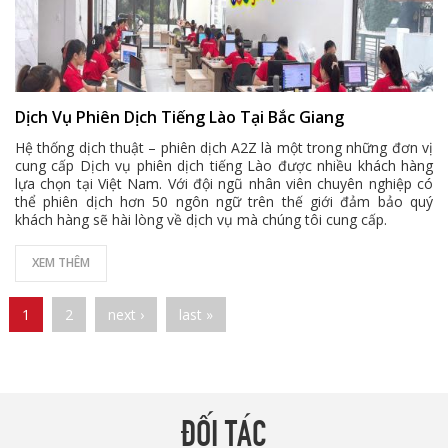
Dịch Vụ Phiên Dịch Tiếng Lào Tại Bắc Giang
Hệ thống dịch thuật – phiên dịch A2Z là một trong những đơn vị
cung cấp Dịch vụ phiên dịch tiếng Lào được nhiều khách hàng
lựa chọn tại Việt Nam. Với đội ngũ nhân viên chuyên nghiệp có
thể phiên dịch hơn 50 ngôn ngữ trên thế giới đảm bảo quý
khách hàng sẽ hài lòng về dịch vụ mà chúng tôi cung cấp.
XEM THÊM
Pages
1
2
next ›
last »
ĐỐI TÁC