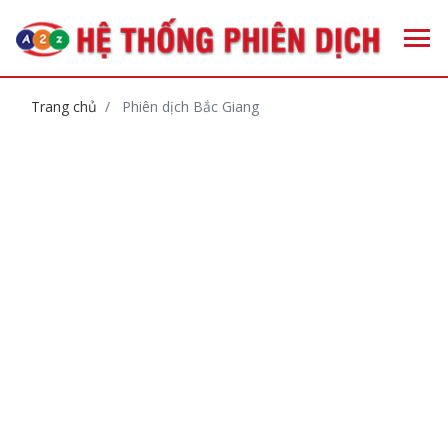
Trang chủ
Phiên dịch Bắc Giang