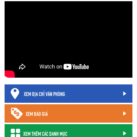
XEM ĐỊA CHỈ VĂN PHÒNG
XEM BÁO GIÁ
XEM THÊM CÁC DANH MỤC