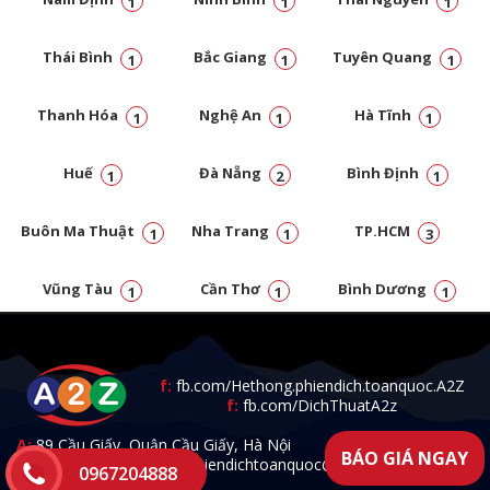
1
1
1
Thái Bình
Bắc Giang
Tuyên Quang
1
1
1
Thanh Hóa
Nghệ An
Hà Tĩnh
1
1
1
Huế
Đà Nẵng
Bình Định
1
2
1
Buôn Ma Thuật
Nha Trang
TP.HCM
1
1
3
Vũng Tàu
Cần Thơ
Bình Dương
1
1
1
Đồng Nai
1
f:
fb.com/Hethong.phiendich.toanquoc.A2Z
f:
fb.com/DichThuatA2z
A:
89 Cầu Giấy, Quận Cầu Giấy, Hà Nội
BÁO GIÁ NGAY
T:
0967.204.888 -
E:
a2zphiendichtoanquoc@gmail.com
0967204888