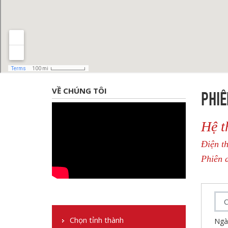
PHIÊ
VỀ CHÚNG TÔI
Hệ t
Điện t
Phiên d
Chọn tỉnh thành
Ngà