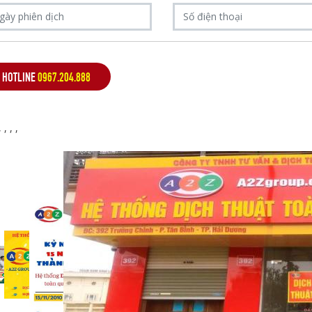
HOTLINE
0967.204.888
,
,
,
,