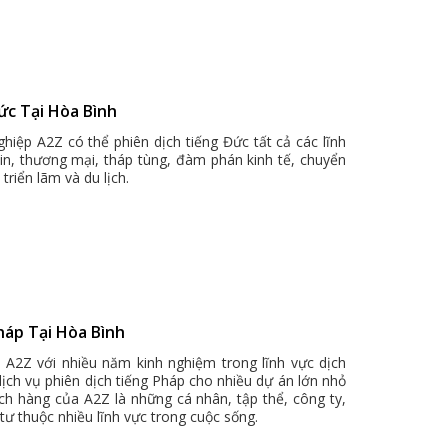
ức Tại Hòa Bình
hiệp A2Z có thể phiên dịch tiếng Đức tất cả các lĩnh
bin, thương mại, tháp tùng, đàm phán kinh tế, chuyển
triển lãm và du lịch.
háp Tại Hòa Bình
h A2Z với nhiều năm kinh nghiệm trong lĩnh vực dịch
 dịch vụ phiên dịch tiếng Pháp cho nhiều dự án lớn nhỏ
ch hàng của A2Z là những cá nhân, tập thể, công ty,
tư thuộc nhiều lĩnh vực trong cuộc sống.