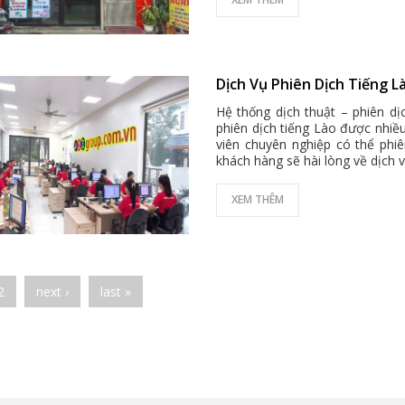
Dịch Vụ Phiên Dịch Tiếng L
Hệ thống dịch thuật – phiên d
phiên dịch tiếng Lào được nhiề
viên chuyên nghiệp có thể phi
khách hàng sẽ hài lòng về dịch 
XEM THÊM
es
2
next ›
last »