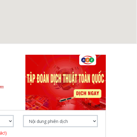
om
ác!)