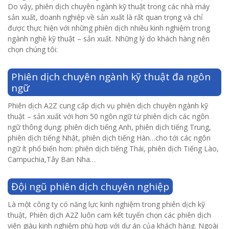
Do vậy, phiên dịch chuyên ngành kỹ thuật trong các nhà máy
sản xuất, doanh nghiệp về sản xuất là rất quan trọng và chỉ
được thực hiện với những phiên dịch nhiều kinh nghiệm trong
ngành nghề kỹ thuật – sản xuất. Những lý do khách hàng nên
chọn chúng tôi:
Phiên dịch chuyên ngành kỹ thuật đa ngôn
ngữ
Phiên dịch A2Z cung cấp dịch vụ phiên dịch chuyên ngành kỹ
thuật – sản xuất với hơn 50 ngôn ngữ từ phiên dịch các ngôn
ngữ thông dụng: phiên dịch tiếng Anh, phiên dịch tiếng Trung,
phiên dịch tiếng Nhật, phiên dịch tiếng Hàn…cho tới các ngôn
ngữ ít phổ biến hơn: phiên dịch tiếng Thái, phiên dịch Tiếng Lào,
Campuchia,Tây Ban Nha…
Đội ngũ phiên dịch chuyên nghiệp
Là một công ty có năng lực kinh nghiệm trong phiên dịch kỹ
thuật, Phiên dịch A2Z luôn cam kết tuyển chọn các phiên dịch
viên giàu kinh nghiệm phù hợp với dự án của khách hàng. Ngoài