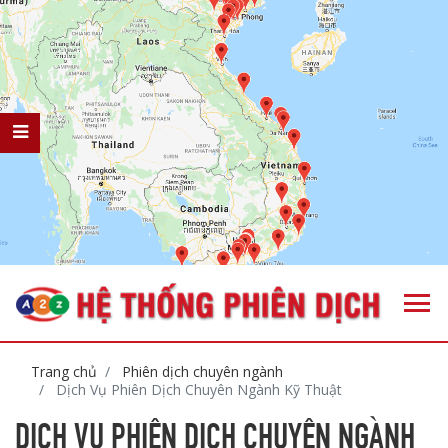
Trang chủ
Phiên dịch chuyên ngành
Dịch Vụ Phiên Dịch Chuyên Ngành Kỹ Thuật
DỊCH VỤ PHIÊN DỊCH CHUYÊN NGÀNH