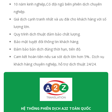
10 năm kinh nghiệp,Có đội ngũ biên phiên dịch chuyên
nghiệp.
Giá dịch cạnh tranh nhất và ưu đãi cho khách hàng với số
lượng lớn.
Quy trình dịch thuật đảm bảo chất lượng.
Bảo mật tuyệt đối thông tin khách hàng.
Đảm bảo bản dịch đúng thời hạn, tiến độ.
Cam kết hoàn tiền nếu sai sót dịch lớn hơn 5%.. Dịch vụ
khách hàng chuyên nghiệp, hỗ trợ dịch thuật 24/24.
HỆ THỐNG PHIÊN DỊCH A2Z TOÀN QUỐC