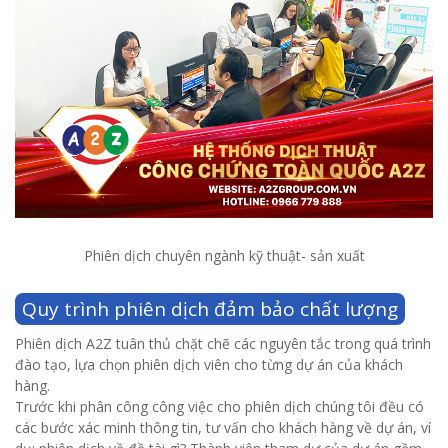
Phiên dịch chuyên ngành kỹ thuật- sản xuất
Quy trình phiên dịch đảm bảo chất lượng
Phiên dịch A2Z tuân thủ chặt chẽ các nguyên tắc trong quá trình
đào tạo, lựa chọn phiên dịch viên cho từng dự án của khách
hàng.
Trước khi phân công công việc cho phiên dịch chúng tôi đều có
các bước xác minh thông tin, tư vấn cho khách hàng về dự án, ví