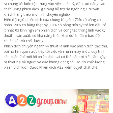
ra chúng tôi luôn tập trung vào việc quản lý, đào tạo nâng cao
chất lượng phiên dịch, gia tăng hỗ trợ đa ngôn ngữ, tư vấn
khách hàng theo mô hình chuyên nghiệp.
Hiện đội ngũ phiên dịch của chúng tôi gồm 70% có bằng cử
nhân, 20% có bằng thạc sỹ, 10% có bằng tiến sỹ trở lên đều có
ít nhất 03 kinh nghiệm phiên dịch và công tác trong lĩnh vực kỹ
thuật – sản xuất, có khả năng triển khai dự án đảm bảo độ
chuẩn xác và chất lượng.
Phiên dịch chuyên ngành kỹ thuật là lĩnh vực phiên dịch đặc thù,
bởi nó liên quan trực tiếp tới việc vận hành máy móc, quy trình
sản xuất. Chỉ một lỗi phiên dịch sai có thể dẫn tới hiểu lầm gây
ra thiệt hại về người và của không đáng có. Do đó chất lượng
phiên dịch luôn được Phiên dịch A2Z kiểm duyệt chặt chẽ.