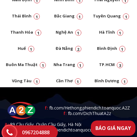
1
1
1
Thái Bình
Bắc Giang
Tuyên Quang
1
1
1
Thanh Hóa
Nghệ An
Hà Tĩnh
1
1
1
Huế
Đà Nẵng
Bình Định
1
2
1
Buôn Ma Thuật
Nha Trang
TP.HCM
1
1
3
Vũng Tàu
Cần Thơ
Bình Dương
1
1
1
Đồng Nai
1
f:
fb.com/Hethong.phiendich.toanquoc.A2Z
f:
fb.com/DichThuatA2z
A:
89 Cầu Giấy, Quận Cầu Giấy, Hà Nội
BÁO GIÁ NGAY
T:
0967.204.888 -
E:
a2zphiendichtoanquoc@gmail.com
0967204888