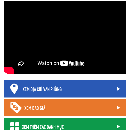
XEM ĐỊA CHỈ VĂN PHÒNG
XEM BÁO GIÁ
XEM THÊM CÁC DANH MỤC