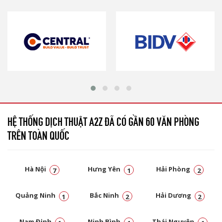
HỆ THỐNG DỊCH THUẬT A2Z ĐÃ CÓ GẦN 60 VĂN PHÒNG
TRÊN TOÀN QUỐC
Hà Nội
Hưng Yên
Hải Phòng
7
1
2
Quảng Ninh
Bắc Ninh
Hải Dương
1
2
2
Nam Định
Ninh Bình
Thái Nguyên