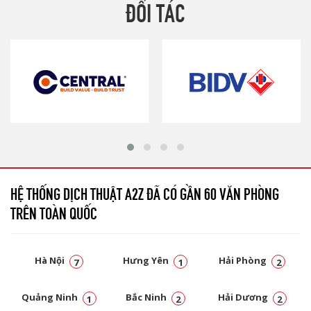
ĐỐI TÁC
HỆ THỐNG DỊCH THUẬT A2Z ĐÃ CÓ GẦN 60 VĂN PHÒNG
TRÊN TOÀN QUỐC
Hà Nội
Hưng Yên
Hải Phòng
7
1
2
Quảng Ninh
Bắc Ninh
Hải Dương
1
2
2