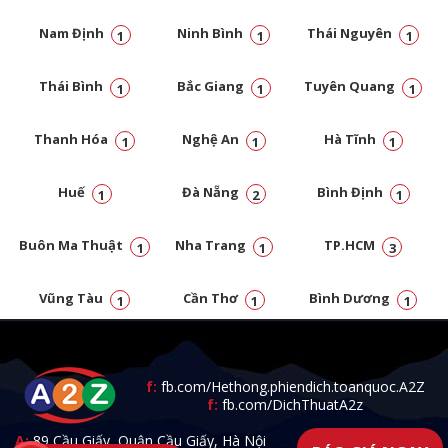
Nam Định
Ninh Bình
Thái Nguyên
1
1
1
Thái Bình
Bắc Giang
Tuyên Quang
1
1
1
Thanh Hóa
Nghệ An
Hà Tĩnh
1
1
1
Huế
Đà Nẵng
Bình Định
1
2
1
Buôn Ma Thuật
Nha Trang
TP.HCM
1
1
3
Vũng Tàu
Cần Thơ
Bình Dương
1
1
1
Đồng Nai
1
f:
fb.com/Hethong.phiendich.toanquoc.A2Z
f:
fb.com/DichThuatA2z
A:
89 Cầu Giấy, Quận Cầu Giấy, Hà Nội