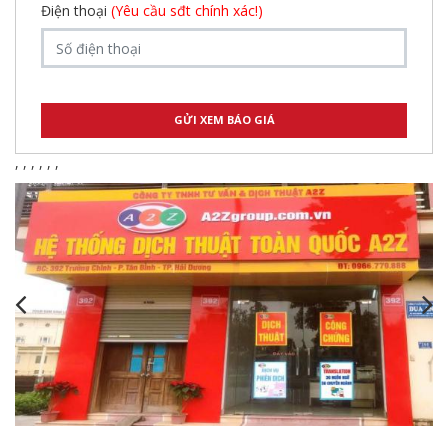
Điện thoại
(Yêu cầu sđt chính xác!)
,
,
,
,
,
,