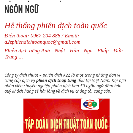
NGÔN NGỮ
Hệ thống phiên dịch toàn quốc
Điện thoại: 0967 204 888 / Email:
a2zphiendichtoanquoc@gmail.com
Phiên dịch tiếng Anh - Nhật - Hàn - Nga - Pháp - Đức -
Trung ...
Công ty dịch thuật – phiên dịch A2Z là một trong những đơn vị
cung cấp dịch vụ
phiên dịch tháp tùng
đầu tại Việt Nam. Đội ngũ
nhân viên chuyên nghiệp phiên dịch hơn 50 ngôn ngữ đảm bảo
quý khách hàng sẽ hài lòng về dịch vụ chúng tôi cung cấp.