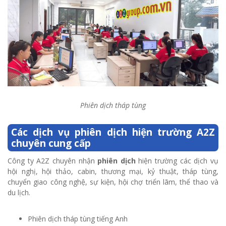
Phiên dịch tháp tùng
Các dịch vụ phiên dịch hiện trường A2Z
chuyên cung cấp
Công ty A2Z chuyên nhận
phiên dịch
hiện trường các dịch vụ
hội nghị, hội thảo, cabin, thương mại, kỷ thuật, tháp tùng,
chuyển giao công nghệ, sự kiện, hội chợ triển lãm, thể thao và
du lịch.
Phiên dịch tháp tùng tiếng Anh