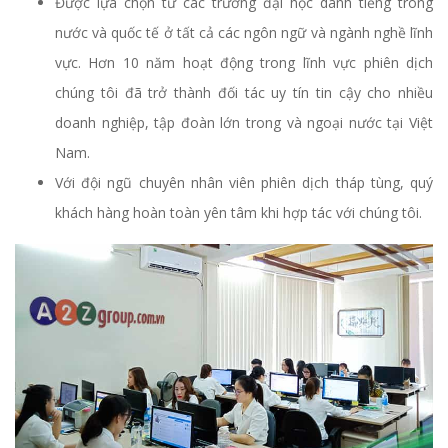
Được lựa chọn từ các trường đại học danh tiếng trong
nước và quốc tế ở tất cả các ngôn ngữ và ngành nghề lĩnh
vực. Hơn 10 năm hoạt động trong lĩnh vực phiên dịch
chúng tôi đã trở thành đối tác uy tín tin cậy cho nhiều
doanh nghiệp, tập đoàn lớn trong và ngoại nước tại Việt
Nam.
Với đội ngũ chuyên nhân viên phiên dịch tháp tùng, quý
khách hàng hoàn toàn yên tâm khi hợp tác với chúng tôi.