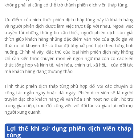
không phải ai cũng có thể trở thành phiên dịch viên tháp tùng.
Ưu điểm của hình thức phiên dịch tháp tùng này là khách hàng
và người phiên dịch được làm việc trực tiếp với nhau. Ngoài việc
truyền tải những thông tin cần thiết, người phiên dịch còn giải
thích giúp khách hàng những đặc điểm văn hóa của quốc gia và
đưa ra lời khuyên để có thái độ ứng xử phù hợp theo từng tình
huống. Chính vì vậy, đặc thù của loại hình phiên dịch này không
chỉ cần kiến thức chuyên môn về ngôn ngữ mà còn có các kiến
thức tổng hợp về kinh tế, văn hóa, chính trị, xã hội,… của đối tác
mà khách hàng đang thương thảo.
Hình thức phiên dịch tháp tùng phù hợp đối với các chuyến đi
công tác ngắn ngày hoặc dài ngày. Phiên dịch viên sẽ là người
truyền đạt cho khách hàng về văn hóa sinh hoạt nơi đến, hỗ trợ
trong giao tiếp, trao đổi công việc với đối tác và giao lưu với mọi
người xung quanh.
Lợi thế khi sử dụng phiên dịch viên tháp
tùng