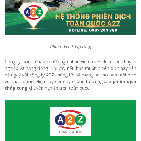
Phiên dịch tháp tùng
Công ty luôn tự hào có đội ngũ nhân viên phiên dịch viên chuyên
nghiệp và năng động. Bởi vậy nếu bạn muốn phiên dịch hãy liên
hệ ngay với công ty A2Z chúng tôi sẽ mang lại cho bạn một dịch
vụ chất lượng. Hiện nay công ty chúng tôi cung cấp
phiên dịch
tháp tùng
chuyên nghiệp trên toàn quốc.