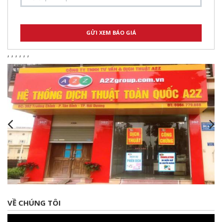
,
,
,
,
,
,
VỀ CHÚNG TÔI