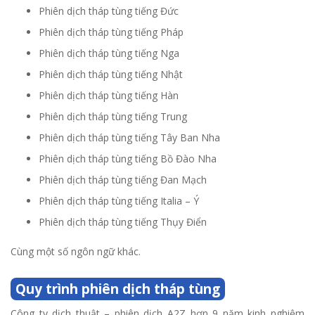
Phiên dịch tháp tùng tiếng Đức
Phiên dịch tháp tùng tiếng Pháp
Phiên dịch tháp tùng tiếng Nga
Phiên dịch tháp tùng tiếng Nhật
Phiên dịch tháp tùng tiếng Hàn
Phiên dịch tháp tùng tiếng Trung
Phiên dịch tháp tùng tiếng Tây Ban Nha
Phiên dịch tháp tùng tiếng Bồ Đào Nha
Phiên dịch tháp tùng tiếng Đan Mạch
Phiên dịch tháp tùng tiếng Italia – Ý
Phiên dịch tháp tùng tiếng Thụy Điển
Cùng một số ngôn ngữ khác.
Quy trình phiên dịch tháp tùng
Công ty dịch thuật – phiên dịch A2Z hơn 9 năm kinh nghiệm