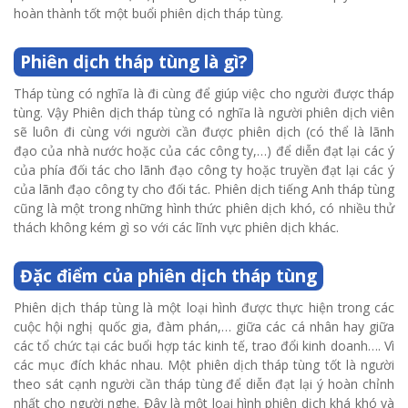
hoàn thành tốt một buổi phiên dịch tháp tùng.
Phiên dịch tháp tùng là gì?
Tháp tùng có nghĩa là đi cùng để giúp việc cho người được tháp
tùng. Vậy Phiên dịch tháp tùng có nghĩa là người phiên dịch viên
sẽ luôn đi cùng với người cần được phiên dịch (có thể là lãnh
đạo của nhà nước hoặc của các công ty,…) để diễn đạt lại các ý
của phía đối tác cho lãnh đạo công ty hoặc truyền đạt lại các ý
của lãnh đạo công ty cho đối tác. Phiên dịch tiếng Anh tháp tùng
cũng là một trong những hình thức phiên dịch khó, có nhiều thử
thách không kém gì so với các lĩnh vực phiên dịch khác.
Đặc điểm của phiên dịch tháp tùng
Phiên dịch tháp tùng là một loại hình được thực hiện trong các
cuộc hội nghị quốc gia, đàm phán,… giữa các cá nhân hay giữa
các tổ chức tại các buổi hợp tác kinh tế, trao đổi kinh doanh…. Vì
các mục đích khác nhau. Một phiên dịch tháp tùng tốt là người
theo sát cạnh người cần tháp tùng để diễn đạt lại ý hoàn chỉnh
nhất cho người nghe. Đây là một loại hình phiên dịch khá khó và