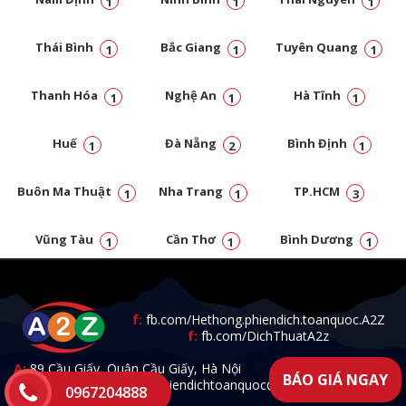
1
1
1
Thái Bình
Bắc Giang
Tuyên Quang
1
1
1
Thanh Hóa
Nghệ An
Hà Tĩnh
1
1
1
Huế
Đà Nẵng
Bình Định
1
2
1
Buôn Ma Thuật
Nha Trang
TP.HCM
1
1
3
Vũng Tàu
Cần Thơ
Bình Dương
1
1
1
Đồng Nai
1
f:
fb.com/Hethong.phiendich.toanquoc.A2Z
f:
fb.com/DichThuatA2z
A:
89 Cầu Giấy, Quận Cầu Giấy, Hà Nội
BÁO GIÁ NGAY
T:
0967.204.888 -
E:
a2zphiendichtoanquoc@gmail.com
0967204888