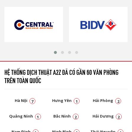
HỆ THỐNG DỊCH THUẬT A2Z ĐÃ CÓ GẦN 60 VĂN PHÒNG
TRÊN TOÀN QUỐC
Hà Nội
Hưng Yên
Hải Phòng
7
1
2
Quảng Ninh
Bắc Ninh
Hải Dương
1
2
2
Nam Định
Ninh Bình
Thái Nguyên