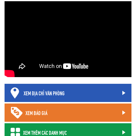
XEM ĐỊA CHỈ VĂN PHÒNG
XEM BÁO GIÁ
XEM THÊM CÁC DANH MỤC