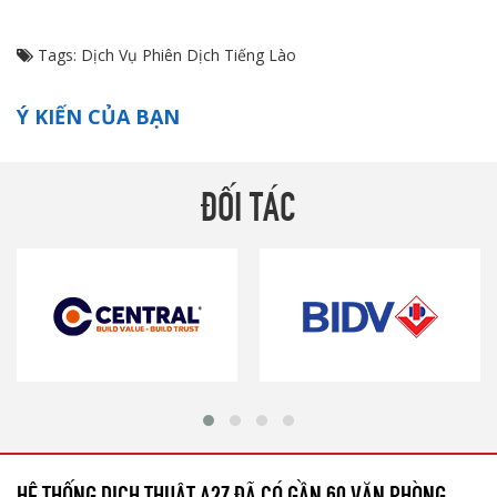
Tags:
Dịch Vụ Phiên Dịch Tiếng Lào
Ý KIẾN CỦA BẠN
ĐỐI TÁC
HỆ THỐNG DỊCH THUẬT A2Z ĐÃ CÓ GẦN 60 VĂN PHÒNG