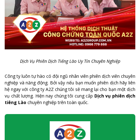
Dịch Vụ Phiên Dịch Tiếng Lào Uy Tín Chuyên Nghiệp
Công ty luôn tự hào có đội ngũ nhân viên phiên dịch viên chuyên
nghiệp và năng động. Bởi vậy nếu bạn muốn phiên dịch hãy liên
hệ ngay với công ty A2Z chúng tôi sẽ mang lại cho bạn một dịch
vụ chất lượng. Hiện nay chúng tôi cung cấp
Dịch vụ phiên dịch
tiêng Lào
chuyên nghiệp trên toàn quốc.