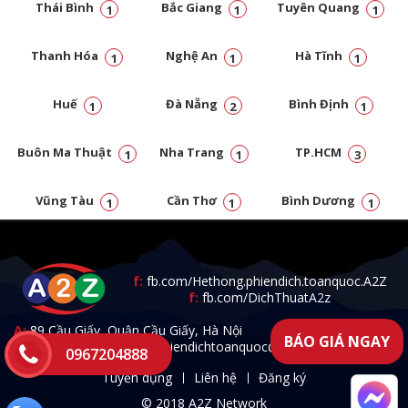
Thái Bình
Bắc Giang
Tuyên Quang
1
1
1
Thanh Hóa
Nghệ An
Hà Tĩnh
1
1
1
Huế
Đà Nẵng
Bình Định
1
2
1
Buôn Ma Thuật
Nha Trang
TP.HCM
1
1
3
Vũng Tàu
Cần Thơ
Bình Dương
1
1
1
Đồng Nai
1
f:
fb.com/Hethong.phiendich.toanquoc.A2Z
f:
fb.com/DichThuatA2z
A:
89 Cầu Giấy, Quận Cầu Giấy, Hà Nội
BÁO GIÁ NGAY
T:
0967.204.888 -
E:
a2zphiendichtoanquoc@gmail.com
0967204888
Tuyển dụng
Liên hệ
Đăng ký
© 2018 A2Z Network