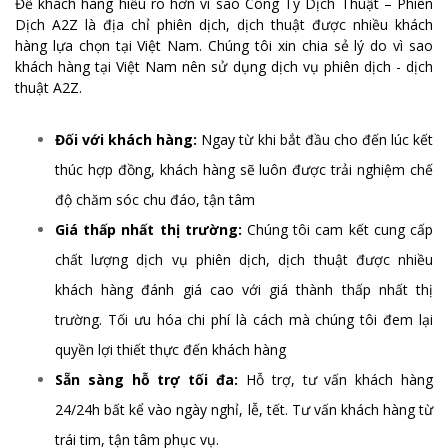
Để khách hàng hiểu rõ hơn vì sao Công Ty Dịch Thuật – Phiên
Dịch A2Z là địa chỉ phiên dịch, dịch thuật được nhiều khách
hàng lựa chọn tại Việt Nam. Chúng tôi xin chia sẻ lý do vì sao
khách hàng tại Việt Nam nên sử dụng dịch vụ phiên dịch - dịch
thuật A2Z.
Đối với khách hàng:
Ngay từ khi bắt đầu cho đến lúc kết
thúc hợp đồng, khách hàng sẽ luôn được trải nghiệm chế
độ chăm sóc chu đáo, tận tâm
Giá thấp nhất thị trường:
Chúng tôi cam kết cung cấp
chất lượng dịch vụ phiên dịch, dịch thuật được nhiều
khách hàng đánh giá cao với giá thành thấp nhất thị
trường. Tối ưu hóa chi phí là cách mà chúng tôi đem lại
quyền lợi thiết thực đến khách hàng
Sẵn sàng hỗ trợ tối đa:
Hỗ trợ, tư vấn khách hàng
24/24h bất kể vào ngày nghỉ, lễ, tết. Tư vấn khách hàng từ
trái tim, tận tâm phục vụ.