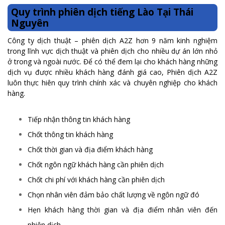
Quy trình phiên dịch tiếng Lào Tại Thái
Nguyên
Công ty dịch thuật – phiên dịch A2Z hơn 9 năm kinh nghiệm
trong lĩnh vực dịch thuật và phiên dịch cho nhiều dự án lớn nhỏ
ở trong và ngoài nước. Để có thể đem lại cho khách hàng những
dịch vụ được nhiều khách hàng đánh giá cao, Phiên dịch A2Z
luôn thực hiên quy trình chính xác và chuyên nghiệp cho khách
hàng.
Tiếp nhận thông tin khách hàng
Chốt thông tin khách hàng
Chốt thời gian và địa điểm khách hàng
Chốt ngôn ngữ khách hàng cần phiên dịch
Chốt chi phí với khách hàng cần phiên dịch
Chọn nhân viên đảm bảo chất lượng về ngôn ngữ đó
Hẹn khách hàng thời gian và địa điểm nhân viên đến
phiên dịch