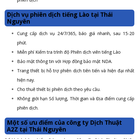
Dịch vụ phiên dịch tiếng Lào tại Thái
Nguyên
Cung cấp dịch vụ 24/7/365, báo giá nhanh, sau 15-20
phút.
Miễn phí Kiểm tra trình độ Phiên dịch viên tiếng Lào
Bảo mật thông tin với Hợp đồng bảo mật NDA.
Trang thiết bị hỗ trợ phiên dịch tiên tiến và hiện đại nhất
hiện nay.
Cho thuê thiết bị phiên dịch theo yêu cầu.
Không giới hạn Số lượng, Thời gian và Địa điểm cung cấp
phiên dịch.
Một số ưu điểm của công ty Dịch Thuật
A2Z tại Thái Nguyên