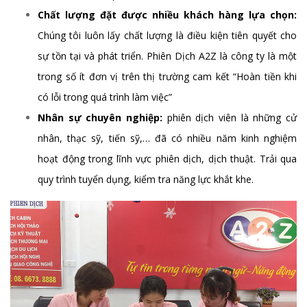
Chất lượng đặt được nhiều khách hàng lựa chọn:
Chúng tôi luôn lấy chất lượng là điều kiện tiên quyết cho
sự tồn tại và phát triển. Phiên Dịch A2Z là công ty là một
trong số ít đơn vị trên thị trường cam kết “Hoàn tiền khi
có lỗi trong quá trình làm việc”
Nhân sự chuyên nghiệp:
phiên dịch viên là những cử
nhân, thạc sỹ, tiến sỹ,… đã có nhiều năm kinh nghiệm
hoạt động trong lĩnh vực phiên dịch, dịch thuật. Trải qua
quy trình tuyển dụng, kiểm tra năng lực khắt khe.