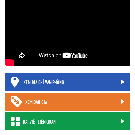
XEM ĐỊA CHỈ VĂN PHÒNG
XEM BÁO GIÁ
BÀI VIẾT LIÊN QUAN