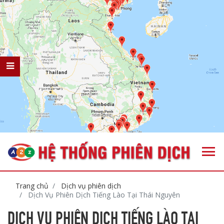
Trang chủ
Dịch vụ phiên dịch
Dịch Vụ Phiên Dịch Tiếng Lào Tại Thái Nguyên
DỊCH VỤ PHIÊN DỊCH TIẾNG LÀO TẠI