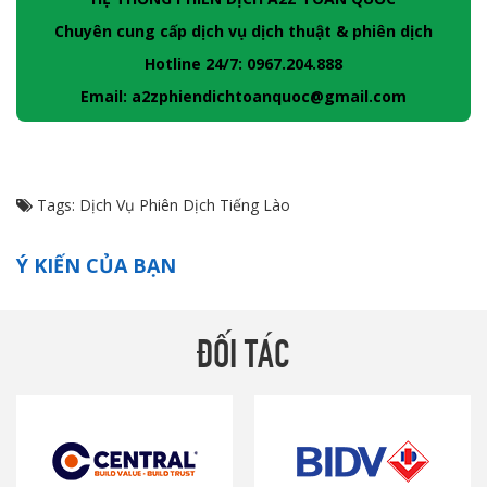
Chuyên cung cấp dịch vụ dịch thuật & phiên dịch
Hotline 24/7: 0967.204.888
Email: a2zphiendichtoanquoc@gmail.com
Tags:
Dịch Vụ Phiên Dịch Tiếng Lào
Ý KIẾN CỦA BẠN
ĐỐI TÁC