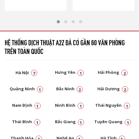
HỆ THỐNG DỊCH THUẬT A2Z ĐÃ CÓ GẦN 60 VĂN PHÒNG
TRÊN TOÀN QUỐC
Hà Nội
Hưng Yên
Hải Phòng
7
1
2
Quảng Ninh
Bắc Ninh
Hải Dương
1
2
2
Nam Định
Ninh Bình
Thái Nguyên
1
1
1
Thái Bình
Bắc Giang
Tuyên Quang
1
1
1
Thanh Hóa
Nghệ An
Hà Tĩnh