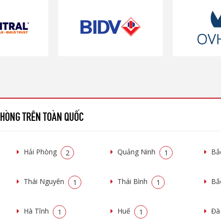
 PHÒNG TRÊN TOÀN QUỐC
Hải Phòng
Quảng Ninh
Bắ
2
1
Thái Nguyên
Thái Bình
Bắ
1
1
Hà Tĩnh
Huế
Đà
1
1