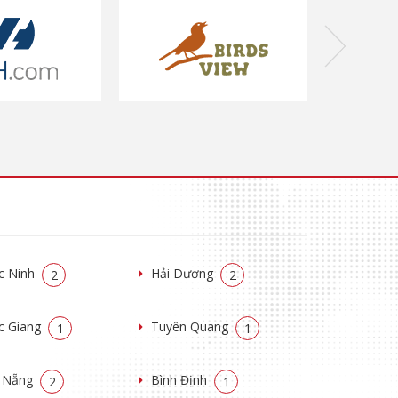
c Ninh
Hải Dương
2
2
c Giang
Tuyên Quang
1
1
 Nẵng
Bình Định
2
1