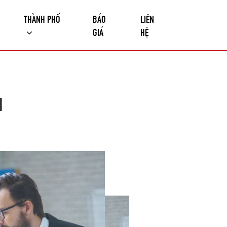
THÀNH PHỐ
BÁO
LIÊN
GIÁ
HỆ
H