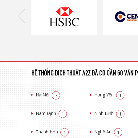
HỆ THỐNG DỊCH THUẬT A2Z ĐÃ CÓ GẦN 60 VĂN
Hà Nội
Hưng Yên
7
1
Nam Định
Ninh Bình
1
1
Thanh Hóa
Nghệ An
1
1