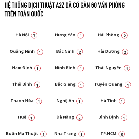
HỆ THỐNG DỊCH THUẬT A2Z ĐÃ CÓ GẦN 60 VĂN PHÒNG
TRÊN TOÀN QUỐC
Hà Nội
Hưng Yên
Hải Phòng
7
1
2
Quảng Ninh
Bắc Ninh
Hải Dương
1
2
2
Nam Định
Ninh Bình
Thái Nguyên
1
1
1
Thái Bình
Bắc Giang
Tuyên Quang
1
1
1
Thanh Hóa
Nghệ An
Hà Tĩnh
1
1
1
Huế
Đà Nẵng
Bình Định
1
2
1
Buôn Ma Thuật
Nha Trang
TP.HCM
1
1
3