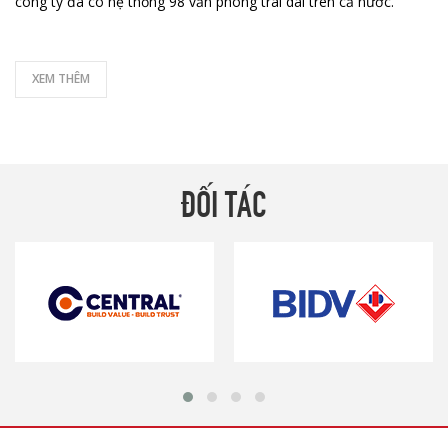
công ty đã có hệ thống 98 văn phòng trãi dài trên cả nước.
XEM THÊM
ĐỐI TÁC