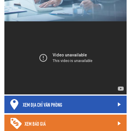
XEM ĐỊA CHỈ VĂN PHÒNG
XEM BÁO GIÁ