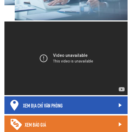
XEM ĐỊA CHỈ VĂN PHÒNG
XEM BÁO GIÁ