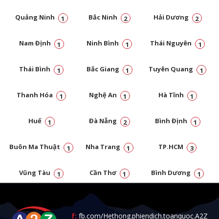
Quảng Ninh
Bắc Ninh
Hải Dương
1
2
2
Nam Định
Ninh Bình
Thái Nguyên
1
1
1
Thái Bình
Bắc Giang
Tuyên Quang
1
1
1
Thanh Hóa
Nghệ An
Hà Tĩnh
1
1
1
Huế
Đà Nẵng
Bình Định
1
2
1
Buôn Ma Thuật
Nha Trang
TP.HCM
1
1
3
Vũng Tàu
Cần Thơ
Bình Dương
1
1
1
Đồng Nai
1
f:
fb.com/Hethong.phiendich.toanquoc.A2Z