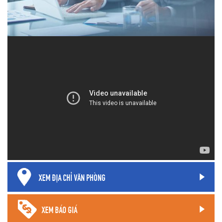
XEM ĐỊA CHỈ VĂN PHÒNG
XEM BÁO GIÁ