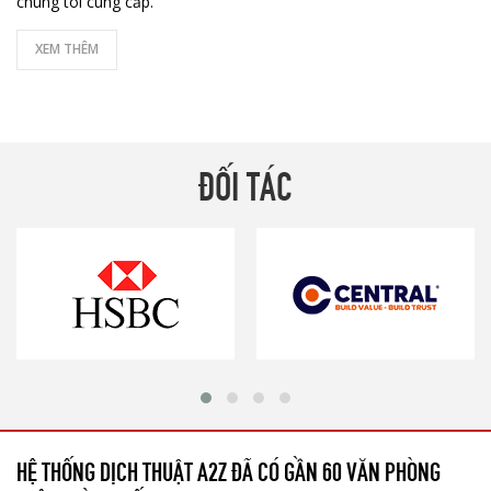
chúng tôi cung cấp.
XEM THÊM
ĐỐI TÁC
HỆ THỐNG DỊCH THUẬT A2Z ĐÃ CÓ GẦN 60 VĂN PHÒNG