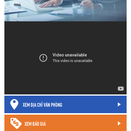
XEM ĐỊA CHỈ VĂN PHÒNG
XEM BÁO GIÁ