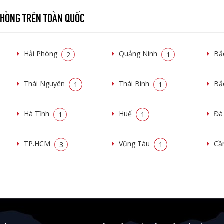
 PHÒNG TRÊN TOÀN QUỐC
Hải Phòng
Quảng Ninh
Bắ
2
1
Thái Nguyên
Thái Bình
Bắ
1
1
Hà Tĩnh
Huế
Đà
1
1
TP.HCM
Vũng Tàu
Cầ
3
1