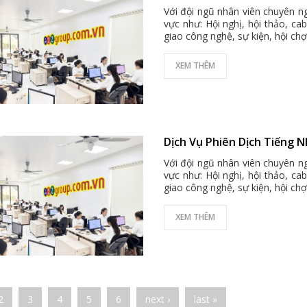
Với đội ngũ nhân viên chuyên ng
vực như: Hội nghị, hội thảo, ca
giao công nghệ, sự kiện, hội chợ 
XEM THÊM
Dịch Vụ Phiên Dịch Tiếng 
Với đội ngũ nhân viên chuyên ng
vực như: Hội nghị, hội thảo, ca
giao công nghệ, sự kiện, hội chợ 
XEM THÊM
es
2
3
4
5
6
next ›
last »