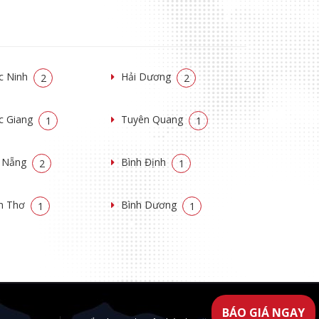
c Ninh
Hải Dương
2
2
c Giang
Tuyên Quang
1
1
 Nẵng
Bình Định
2
1
n Thơ
Bình Dương
1
1
BÁO GIÁ NGAY