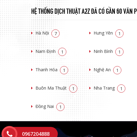
HỆ THỐNG DỊCH THUẬT A2Z ĐÃ CÓ GẦN 60 VĂN
Hà Nội
Hưng Yên
7
1
Nam Định
Ninh Bình
1
1
Thanh Hóa
Nghệ An
1
1
Buôn Ma Thuật
Nha Trang
1
1
Đồng Nai
1
0967204888