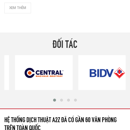
XEM THÊM
ĐỐI TÁC
HỆ THỐNG DỊCH THUẬT A2Z ĐÃ CÓ GẦN 60 VĂN PHÒNG
TRÊN TOÀN QUỐC