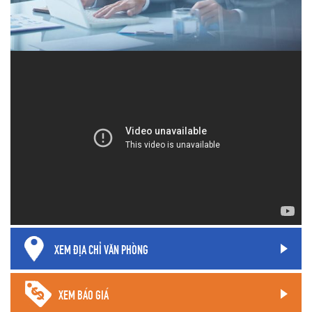
XEM ĐỊA CHỈ VĂN PHÒNG
XEM BÁO GIÁ