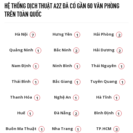
HỆ THỐNG DỊCH THUẬT A2Z ĐÃ CÓ GẦN 60 VĂN PHÒNG
TRÊN TOÀN QUỐC
Hà Nội
Hưng Yên
Hải Phòng
7
1
2
Quảng Ninh
Bắc Ninh
Hải Dương
1
2
2
Nam Định
Ninh Bình
Thái Nguyên
1
1
1
Thái Bình
Bắc Giang
Tuyên Quang
1
1
1
Thanh Hóa
Nghệ An
Hà Tĩnh
1
1
1
Huế
Đà Nẵng
Bình Định
1
2
1
Buôn Ma Thuật
Nha Trang
TP.HCM
1
1
3