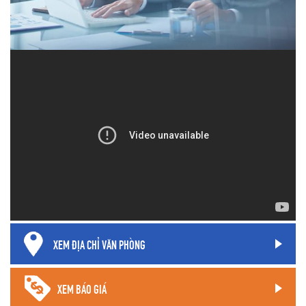
XEM ĐỊA CHỈ VĂN PHÒNG
XEM BÁO GIÁ