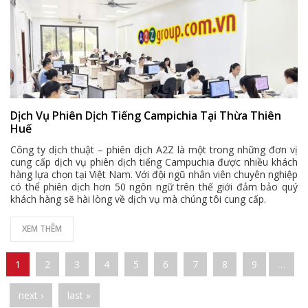
Dịch Vụ Phiên Dịch Tiếng Campichia Tại Thừa Thiên
Huế
Công ty dịch thuật – phiên dịch A2Z là một trong những đơn vị
cung cấp dịch vụ phiên dịch tiếng Campuchia được nhiều khách
hàng lựa chọn tại Việt Nam. Với đội ngũ nhân viên chuyên nghiệp
có thể phiên dịch hơn 50 ngôn ngữ trên thế giới đảm bảo quý
khách hàng sẽ hài lòng về dịch vụ mà chúng tôi cung cấp.
XEM THÊM
Pages
1
2
3
4
5
6
7
8
9
…
next ›
last »