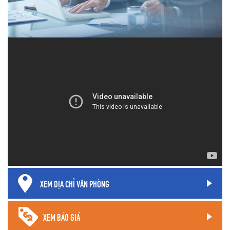
XEM ĐỊA CHỈ VĂN PHÒNG
XEM BÁO GIÁ