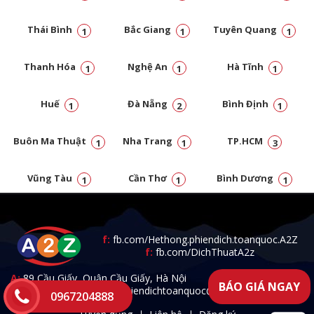
Thái Bình
Bắc Giang
Tuyên Quang
1
1
1
Thanh Hóa
Nghệ An
Hà Tĩnh
1
1
1
Huế
Đà Nẵng
Bình Định
1
2
1
Buôn Ma Thuật
Nha Trang
TP.HCM
1
1
3
Vũng Tàu
Cần Thơ
Bình Dương
1
1
1
Đồng Nai
1
f:
fb.com/Hethong.phiendich.toanquoc.A2Z
f:
fb.com/DichThuatA2z
A:
89 Cầu Giấy, Quận Cầu Giấy, Hà Nội
BÁO GIÁ NGAY
T:
0967.204.888 -
E:
a2zphiendichtoanquoc@gmail.com
0967204888