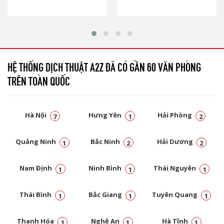
HỆ THỐNG DỊCH THUẬT A2Z ĐÃ CÓ GẦN 60 VĂN PHÒNG
TRÊN TOÀN QUỐC
Hà Nội
Hưng Yên
Hải Phòng
7
1
2
Quảng Ninh
Bắc Ninh
Hải Dương
1
2
2
Nam Định
Ninh Bình
Thái Nguyên
1
1
1
Thái Bình
Bắc Giang
Tuyên Quang
1
1
1
Thanh Hóa
Nghệ An
Hà Tĩnh
1
1
1