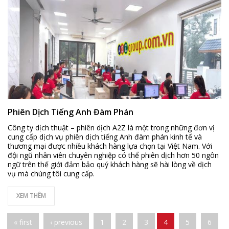
Phiên Dịch Tiếng Anh Đàm Phán
Công ty dịch thuật – phiên dịch A2Z là một trong những đơn vị
cung cấp dịch vụ phiên dịch tiếng Anh đàm phán kinh tế và
thương mại được nhiều khách hàng lựa chọn tại Việt Nam. Với
đội ngũ nhân viên chuyên nghiệp có thể phiên dịch hơn 50 ngôn
ngữ trên thế giới đảm bảo quý khách hàng sẽ hài lòng về dịch
vụ mà chúng tôi cung cấp.
XEM THÊM
Pages
« first
‹ previous
1
2
3
4
5
6