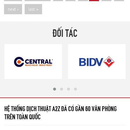
next ›
last »
ĐỐI TÁC
HỆ THỐNG DỊCH THUẬT A2Z ĐÃ CÓ GẦN 60 VĂN PHÒNG
TRÊN TOÀN QUỐC