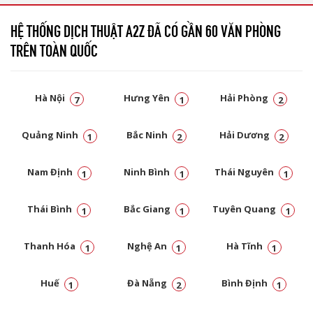
HỆ THỐNG DỊCH THUẬT A2Z ĐÃ CÓ GẦN 60 VĂN PHÒNG
TRÊN TOÀN QUỐC
Hà Nội
Hưng Yên
Hải Phòng
7
1
2
Quảng Ninh
Bắc Ninh
Hải Dương
1
2
2
Nam Định
Ninh Bình
Thái Nguyên
1
1
1
Thái Bình
Bắc Giang
Tuyên Quang
1
1
1
Thanh Hóa
Nghệ An
Hà Tĩnh
1
1
1
Huế
Đà Nẵng
Bình Định
1
2
1