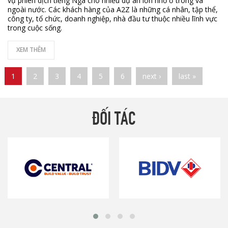
vụ phiên dịch tiếng Nga cho nhiều dự án lớn nhỏ ở trong và
ngoài nước. Các khách hàng của A2Z là những cá nhân, tập thể,
công ty, tổ chức, doanh nghiệp, nhà đầu tư thuộc nhiều lĩnh vực
trong cuộc sống.
XEM THÊM
Pages
1
2
3
4
5
6
next ›
last »
ĐỐI TÁC