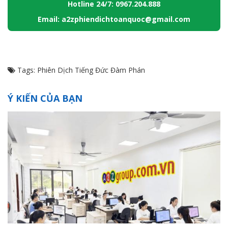
Hotline 24/7: 0967.204.888
Email: a2zphiendichtoanquoc@gmail.com
Tags:
Phiên Dịch Tiếng Đức Đàm Phán
Ý KIẾN CỦA BẠN