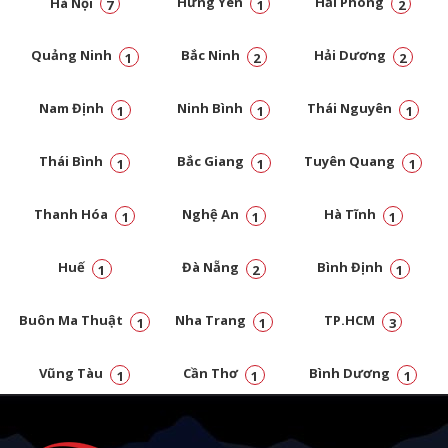
Hà Nội
Hưng Yên
Hải Phòng
7
1
2
Quảng Ninh
Bắc Ninh
Hải Dương
1
2
2
Nam Định
Ninh Bình
Thái Nguyên
1
1
1
Thái Bình
Bắc Giang
Tuyên Quang
1
1
1
Thanh Hóa
Nghệ An
Hà Tĩnh
1
1
1
Huế
Đà Nẵng
Bình Định
1
2
1
Buôn Ma Thuật
Nha Trang
TP.HCM
1
1
3
Vũng Tàu
Cần Thơ
Bình Dương
1
1
1
Đồng Nai
1