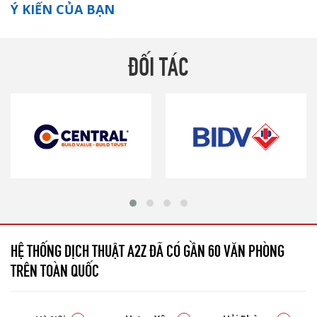
Ý KIẾN CỦA BẠN
ĐỐI TÁC
HỆ THỐNG DỊCH THUẬT A2Z ĐÃ CÓ GẦN 60 VĂN PHÒNG
TRÊN TOÀN QUỐC