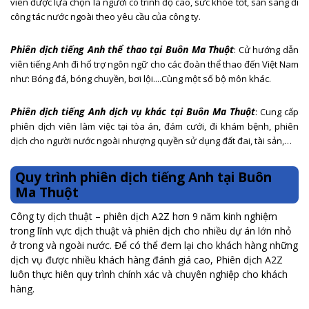
viên được lựa chọn là người có trình độ cao, sức khỏe tốt, sẵn sàng đi
công tác nước ngoài theo yêu cầu của công ty.
Phiên dịch tiếng Anh thể thao tại Buôn Ma Thuột
: Cử hướng dẫn
viên tiếng Anh đi hổ trợ ngôn ngữ cho các đoàn thể thao đến Việt Nam
như: Bóng đá, bóng chuyền, bơi lội....Cùng một số bộ môn khác.
Phiên dịch tiếng Anh dịch vụ khác tại Buôn Ma Thuột
: Cung cấp
phiên dịch viên làm việc tại tòa án, đám cưới, đi khám bệnh, phiên
dịch cho người nước ngoài nhượng quyền sử dụng đất đai, tài sản,…
Quy trình phiên dịch tiếng Anh tại Buôn
Ma Thuột
Công ty dịch thuật – phiên dịch A2Z hơn 9 năm kinh nghiệm
trong lĩnh vực dịch thuật và phiên dịch cho nhiều dự án lớn nhỏ
ở trong và ngoài nước. Để có thể đem lại cho khách hàng những
dịch vụ được nhiều khách hàng đánh giá cao, Phiên dịch A2Z
luôn thực hiên quy trình chính xác và chuyên nghiệp cho khách
hàng.