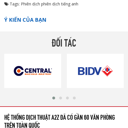
Tags:
Phiên dịch
phiên dịch tiếng anh
Ý KIẾN CỦA BẠN
ĐỐI TÁC
HỆ THỐNG DỊCH THUẬT A2Z ĐÃ CÓ GẦN 60 VĂN PHÒNG
TRÊN TOÀN QUỐC