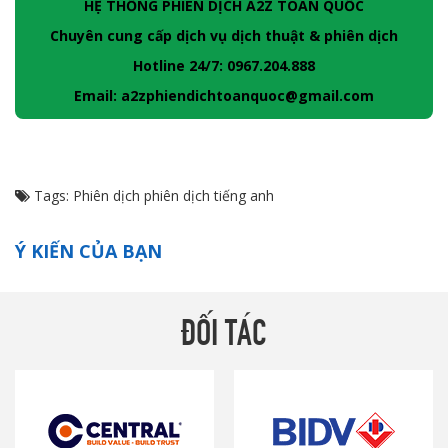
HỆ THỐNG PHIÊN DỊCH A2Z TOÀN QUỐC
Chuyên cung cấp dịch vụ dịch thuật & phiên dịch
Hotline 24/7: 0967.204.888
Email: a2zphiendichtoanquoc@gmail.com
Tags:
Phiên dịch
phiên dịch tiếng anh
Ý KIẾN CỦA BẠN
ĐỐI TÁC