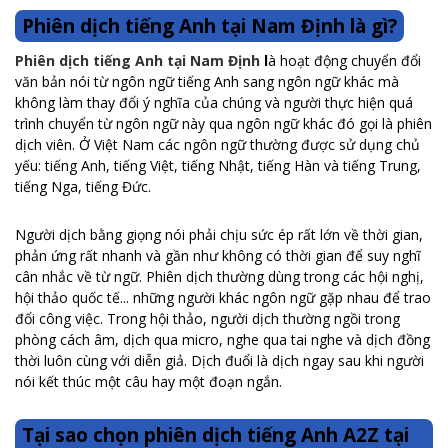
Phiên dịch tiếng Anh tại Nam Định là gì?
Phiên dịch tiếng Anh tại Nam Định
l
à hoạt động chuyển đổi
văn bản nói từ ngôn ngữ tiếng Anh sang ngôn ngữ khác mà
không làm thay đổi ý nghĩa của chúng và người thực hiện quá
trình chuyển từ ngôn ngữ này qua ngôn ngữ khác đó gọi là phiên
dịch viên. Ở Việt Nam các ngôn ngữ thường được sử dụng chủ
yếu: tiếng Anh, tiếng Việt, tiếng Nhật, tiếng Hàn và tiếng Trung,
tiếng Nga, tiếng Đức.
Người dịch bằng giọng nói phải chịu sức ép rất lớn về thời gian,
phản ứng rất nhanh và gần như không có thời gian để suy nghĩ
cân nhắc về từ ngữ. Phiên dịch thường dùng trong các hội nghị,
hội thảo quốc tế... những người khác ngôn ngữ gặp nhau để trao
đổi công việc. Trong hội thảo, người dịch thường ngồi trong
phòng cách âm, dịch qua micro, nghe qua tai nghe và dịch đồng
thời luôn cùng với diễn giả. Dịch đuổi là dịch ngay sau khi người
nói kết thúc một câu hay một đoạn ngắn.
Tại sao chọn phiên dịch tiếng Anh A2Z tại