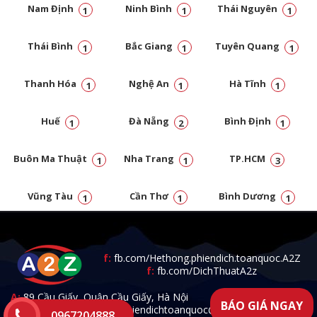
Nam Định
Ninh Bình
Thái Nguyên
1
1
1
Thái Bình
Bắc Giang
Tuyên Quang
1
1
1
Thanh Hóa
Nghệ An
Hà Tĩnh
1
1
1
Huế
Đà Nẵng
Bình Định
1
2
1
Buôn Ma Thuật
Nha Trang
TP.HCM
1
1
3
Vũng Tàu
Cần Thơ
Bình Dương
1
1
1
Đồng Nai
1
f:
fb.com/Hethong.phiendich.toanquoc.A2Z
f:
fb.com/DichThuatA2z
A:
89 Cầu Giấy, Quận Cầu Giấy, Hà Nội
BÁO GIÁ NGAY
T:
0967.204.888 -
E:
a2zphiendichtoanquoc@gmail.com
0967204888