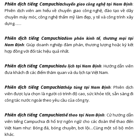
Phiên dịch tiếng Campuchia
chuyển giao công nghệ
tại Nam Định
:
Phiên dịch viên am hiểu về chuyển giao công nghệ, đào tạo về dây
chuyền máy móc, công nghệ thẩm mỹ làm đẹp, y tế và công trình xây
dựng……
Phiên dịch tiếng Campuchia
đàm phán kinh tế, thương mại
tại
Nam Định
: Giúp doanh nghiệp đàm phán, thương lượng hoặc ký kết
hợp đồng với đối tác hiệu quả nhất.
Phiên dịch tiếng Campuchia
du lịch
tại Nam Định
: Hướng dẫn viên
đưa khách đi các điểm thăm quan và du lịch tại Việt Nam.
Phiên dịch tiếng Campuchia
tháp tùng
tại Nam Định
: Phiên dịch
viên được lựa chọn là người có trình độ cao, sức khỏe tốt, sẵn sàng đi
công tác nước ngoài theo yêu cầu của công ty.
Phiên dịch tiếng Campuchia
thể thao
tại Nam Định
: Cử hướng dẫn
viên tiếng Campuchia đi hổ trợ ngôn ngữ cho các đoàn thể thao đến
Việt Nam như: Bóng đá, bóng chuyền, bơi lội....Cùng một số bộ môn
khác.