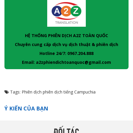
HỆ THỐNG PHIÊN DỊCH A2Z TOÀN QUỐC
Chuyên cung cấp dịch vụ dịch thuật & phiên dịch
Hotline 24/7: 0967.204.888
Email: a2zphiendichtoanquoc@gmail.com
Tags:
Phiên dịch
phiên dịch tiếng Campuchia
Ý KIẾN CỦA BẠN
ĐỐI TÁC