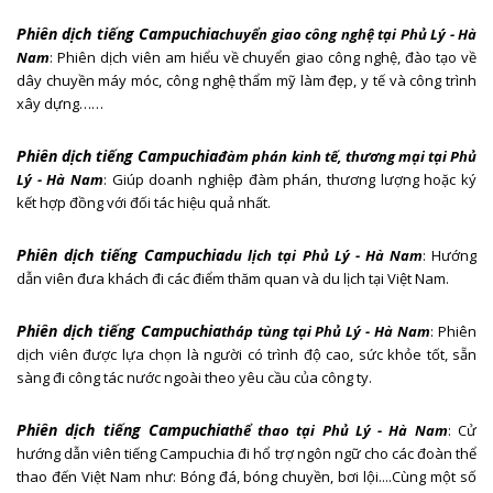
Phiên dịch tiếng Campuchia
chuyển giao công nghệ
tại Phủ Lý - Hà
Nam
: Phiên dịch viên am hiểu về chuyển giao công nghệ, đào tạo về
dây chuyền máy móc, công nghệ thẩm mỹ làm đẹp, y tế và công trình
xây dựng……
Phiên dịch tiếng Campuchia
đàm phán kinh tế, thương mại
tại Phủ
Lý - Hà Nam
: Giúp doanh nghiệp đàm phán, thương lượng hoặc ký
kết hợp đồng với đối tác hiệu quả nhất.
Phiên dịch tiếng Campuchia
du lịch
tại Phủ Lý - Hà Nam
: Hướng
dẫn viên đưa khách đi các điểm thăm quan và du lịch tại Việt Nam.
Phiên dịch tiếng Campuchia
tháp tùng
tại Phủ Lý - Hà Nam
: Phiên
dịch viên được lựa chọn là người có trình độ cao, sức khỏe tốt, sẵn
sàng đi công tác nước ngoài theo yêu cầu của công ty.
Phiên dịch tiếng Campuchia
thể thao
tại Phủ Lý - Hà Nam
: Cử
hướng dẫn viên tiếng Campuchia đi hổ trợ ngôn ngữ cho các đoàn thể
thao đến Việt Nam như: Bóng đá, bóng chuyền, bơi lội....Cùng một số