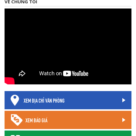
VỀ CHÚNG TÔI
XEM ĐỊA CHỈ VĂN PHÒNG
XEM BÁO GIÁ