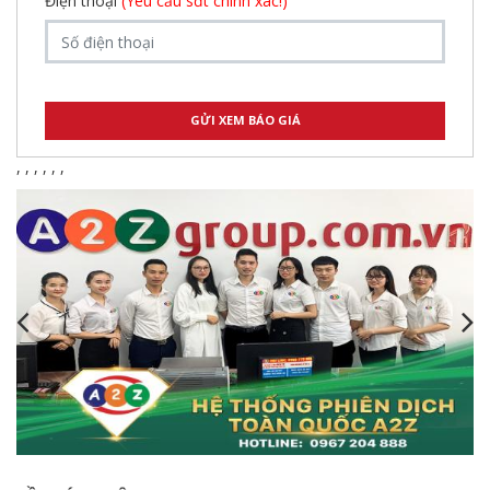
Điện thoại
(Yêu cầu sđt chính xác!)
,
,
,
,
,
,