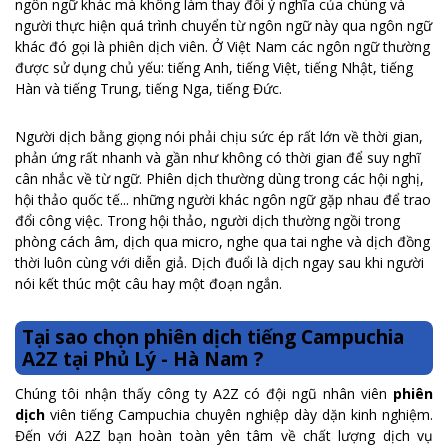
ngôn ngữ khác mà không làm thay đổi ý nghĩa của chúng và
người thực hiện quá trình chuyển từ ngôn ngữ này qua ngôn ngữ
khác đó gọi là phiên dịch viên. Ở Việt Nam các ngôn ngữ thường
được sử dụng chủ yếu: tiếng Anh, tiếng Việt, tiếng Nhật, tiếng
Hàn và tiếng Trung, tiếng Nga, tiếng Đức.
Người dịch bằng giọng nói phải chịu sức ép rất lớn về thời gian,
phản ứng rất nhanh và gần như không có thời gian để suy nghĩ
cân nhắc về từ ngữ. Phiên dịch thường dùng trong các hội nghị,
hội thảo quốc tế... những người khác ngôn ngữ gặp nhau để trao
đổi công việc. Trong hội thảo, người dịch thường ngồi trong
phòng cách âm, dịch qua micro, nghe qua tai nghe và dịch đồng
thời luôn cùng với diễn giả. Dịch đuổi là dịch ngay sau khi người
nói kết thúc một câu hay một đoạn ngắn.
Tại sao chọn phiên dịch tiếng Campuchia
A2Z tại Phủ Lý - Hà Nam ?
Chúng tôi nhận thấy công ty A2Z có đội ngũ nhân viên
phiên
dịch
viên tiếng Campuchia chuyên nghiệp dày dặn kinh nghiệm.
Đến với A2Z bạn hoàn toàn yên tâm về chất lượng dịch vụ