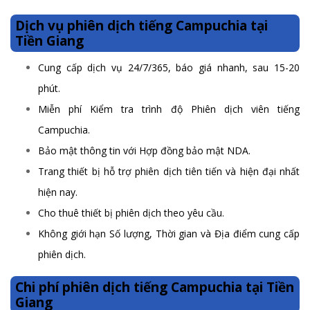
Dịch vụ phiên dịch tiếng Campuchia tại
Tiền Giang
Cung cấp dịch vụ 24/7/365, báo giá nhanh, sau 15-20
phút.
Miễn phí Kiểm tra trình độ Phiên dịch viên tiếng
Campuchia.
Bảo mật thông tin với Hợp đồng bảo mật NDA.
Trang thiết bị hỗ trợ phiên dịch tiên tiến và hiện đại nhất
hiện nay.
Cho thuê thiết bị phiên dịch theo yêu cầu.
Không giới hạn Số lượng, Thời gian và Địa điểm cung cấp
phiên dịch.
Chi phí phiên dịch tiếng Campuchia tại Tiền
Giang