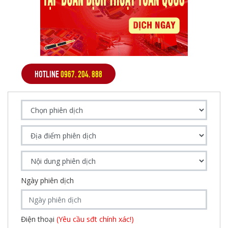
HOTLINE
0967. 204. 888
Ngày phiên dịch
Điện thoại
(Yêu cầu sđt chính xác!)