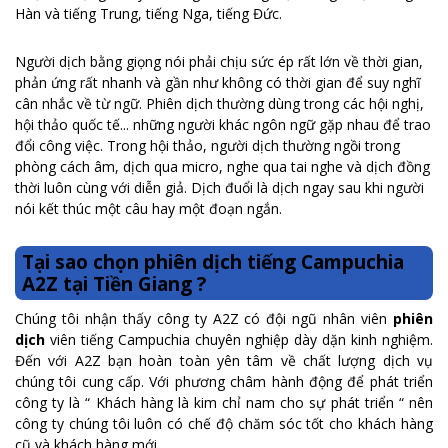
Hàn và tiếng Trung, tiếng Nga, tiếng Đức.
Người dịch bằng giọng nói phải chịu sức ép rất lớn về thời gian,
phản ứng rất nhanh và gần như không có thời gian để suy nghĩ
cân nhắc về từ ngữ. Phiên dịch thường dùng trong các hội nghị,
hội thảo quốc tế... những người khác ngôn ngữ gặp nhau để trao
đổi công việc. Trong hội thảo, người dịch thường ngồi trong
phòng cách âm, dịch qua micro, nghe qua tai nghe và dịch đồng
thời luôn cùng với diễn giả. Dịch đuổi là dịch ngay sau khi người
nói kết thúc một câu hay một đoạn ngắn.
Tại sao chọn phiên dịch tiếng Campuchia
A2Z tại Tiền Giang ?
Chúng tôi nhận thấy công ty A2Z có đội ngũ nhân viên
phiên
dịch
viên tiếng Campuchia chuyên nghiệp dày dặn kinh nghiệm.
Đến với A2Z bạn hoàn toàn yên tâm về chất lượng dịch vụ
chúng tôi cung cấp. Với phương châm hành động để phát triển
công ty là “ Khách hàng là kim chỉ nam cho sự phát triển “ nên
công ty chúng tôi luôn có chế độ chăm sóc tốt cho khách hàng
cũ và khách hàng mới.