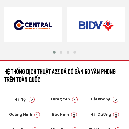
HỆ THỐNG DỊCH THUẬT A2Z ĐÃ CÓ GẦN 60 VĂN PHÒNG
TRÊN TOÀN QUỐC
Hà Nội
Hưng Yên
Hải Phòng
7
1
2
Quảng Ninh
Bắc Ninh
Hải Dương
1
2
2