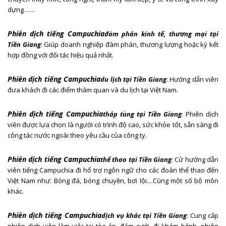
dựng……
Phiên dịch tiếng Campuchia
đàm phán kinh tế, thương mại
tại
Tiền Giang
: Giúp doanh nghiệp đàm phán, thương lượng hoặc ký kết
hợp đồng với đối tác hiệu quả nhất.
Phiên dịch tiếng Campuchia
du lịch
tại Tiền Giang
: Hướng dẫn viên
đưa khách đi các điểm thăm quan và du lịch tại Việt Nam.
Phiên dịch tiếng Campuchia
tháp tùng
tại Tiền Giang
: Phiên dịch
viên được lựa chọn là người có trình độ cao, sức khỏe tốt, sẵn sàng đi
công tác nước ngoài theo yêu cầu của công ty.
Phiên dịch tiếng Campuchia
thể thao
tại Tiền Giang
: Cử hướng dẫn
viên tiếng Campuchia đi hổ trợ ngôn ngữ cho các đoàn thể thao đến
Việt Nam như: Bóng đá, bóng chuyền, bơi lội....Cùng một số bộ môn
khác.
Phiên dịch tiếng Campuchia
dịch vụ khác
tại Tiền Giang
: Cung cấp
phiên dịch viên làm việc tại tòa án, đám cưới, đi khám bệnh, phiên