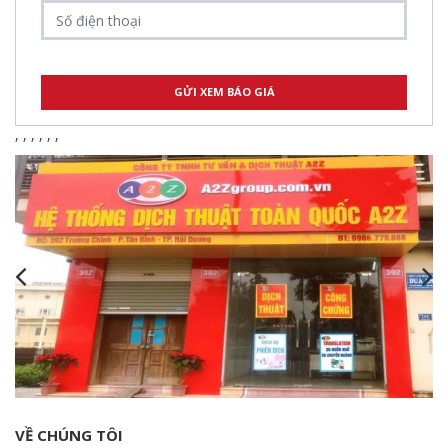
,
,
,
,
,
,
VỀ CHÚNG TÔI