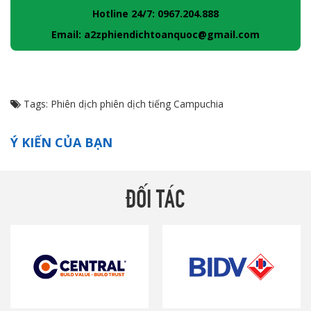
Hotline 24/7: 0967.204.888
Email: a2zphiendichtoanquoc@gmail.com
Tags:
Phiên dịch
phiên dịch tiếng Campuchia
Ý KIẾN CỦA BẠN
ĐỐI TÁC