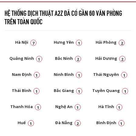
HỆ THỐNG DỊCH THUẬT A2Z ĐÃ CÓ GẦN 60 VĂN PHÒNG
TRÊN TOÀN QUỐC
Hà Nội
Hưng Yên
Hải Phòng
7
1
2
Quảng Ninh
Bắc Ninh
Hải Dương
1
2
2
Nam Định
Ninh Bình
Thái Nguyên
1
1
1
Thái Bình
Bắc Giang
Tuyên Quang
1
1
1
Thanh Hóa
Nghệ An
Hà Tĩnh
1
1
1
Huế
Đà Nẵng
Bình Định
1
2
1