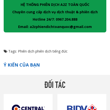
HỆ THỐNG PHIÊN DỊCH A2Z TOÀN QUỐC
Chuyên cung cấp dịch vụ dịch thuật & phiên dịch
Hotline 24/7: 0967.204.888
Email: a2zphiendichtoanquoc@gmail.com
Tags:
Phiên dịch
phiên dịch tiếng đức
Ý KIẾN CỦA BẠN
ĐỐI TÁC