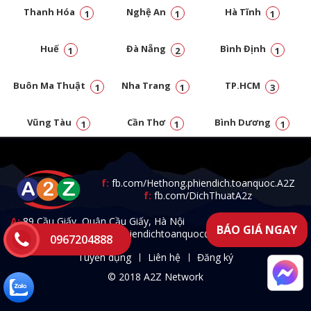
Thanh Hóa
Nghệ An
Hà Tĩnh
1
1
1
Huế
Đà Nẵng
Bình Định
1
2
1
Buôn Ma Thuật
Nha Trang
TP.HCM
1
1
3
Vũng Tàu
Cần Thơ
Bình Dương
1
1
1
Đồng Nai
1
f:
fb.com/Hethong.phiendich.toanquoc.A2Z
f:
fb.com/DichThuatA2z
A:
89 Cầu Giấy, Quận Cầu Giấy, Hà Nội
BÁO GIÁ NGAY
T:
0967.204.888 -
E:
a2zphiendichtoanquoc@gmail.com
0967204888
Tuyển dụng
Liên hệ
Đăng ký
© 2018 A2Z Network