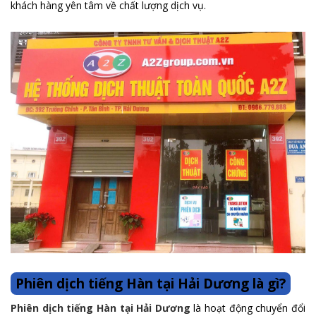
khách hàng yên tâm về chất lượng dịch vụ.
Phiên dịch tiếng Hàn tại Hải Dương là gì?
Phiên dịch tiếng Hàn tại Hải Dương
là hoạt động chuyển đổi