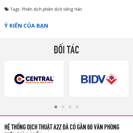
Tags:
Phiên dịch
phiên dịch tiếng Hàn
Ý KIẾN CỦA BẠN
ĐỐI TÁC
HỆ THỐNG DỊCH THUẬT A2Z ĐÃ CÓ GẦN 60 VĂN PHÒNG