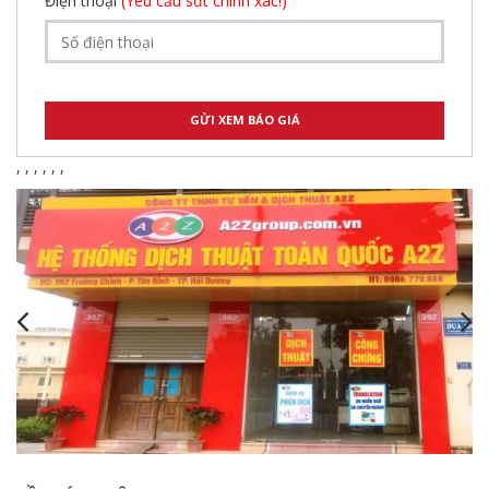
Điện thoại
(Yêu cầu sđt chính xác!)
,
,
,
,
,
,