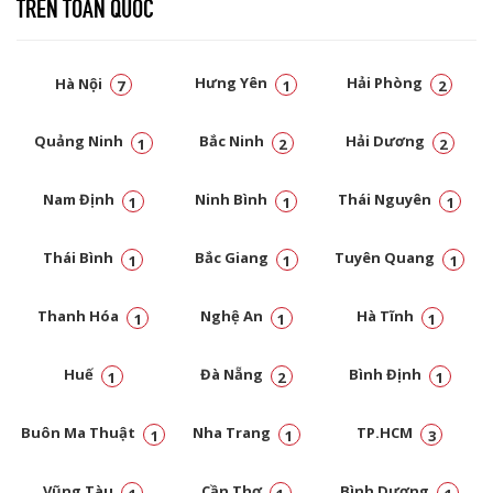
TRÊN TOÀN QUỐC
Hà Nội
Hưng Yên
Hải Phòng
7
1
2
Quảng Ninh
Bắc Ninh
Hải Dương
1
2
2
Nam Định
Ninh Bình
Thái Nguyên
1
1
1
Thái Bình
Bắc Giang
Tuyên Quang
1
1
1
Thanh Hóa
Nghệ An
Hà Tĩnh
1
1
1
Huế
Đà Nẵng
Bình Định
1
2
1
Buôn Ma Thuật
Nha Trang
TP.HCM
1
1
3
Vũng Tàu
Cần Thơ
Bình Dương