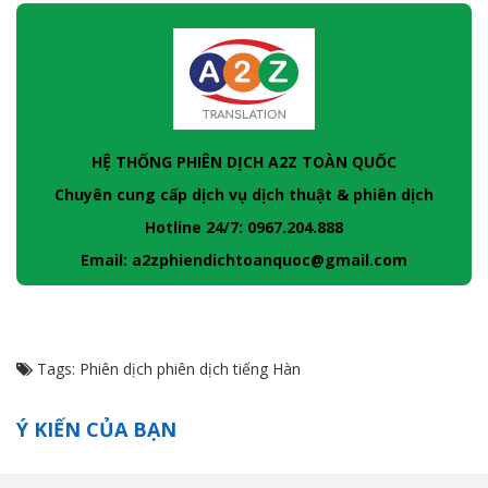
HỆ THỐNG PHIÊN DỊCH A2Z TOÀN QUỐC
Chuyên cung cấp dịch vụ dịch thuật & phiên dịch
Hotline 24/7: 0967.204.888
Email: a2zphiendichtoanquoc@gmail.com
Tags:
Phiên dịch
phiên dịch tiếng Hàn
Ý KIẾN CỦA BẠN