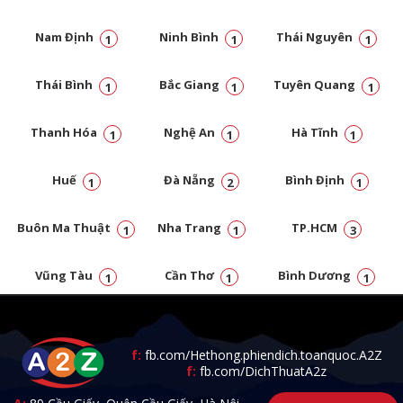
Nam Định
Ninh Bình
Thái Nguyên
1
1
1
Thái Bình
Bắc Giang
Tuyên Quang
1
1
1
Thanh Hóa
Nghệ An
Hà Tĩnh
1
1
1
Huế
Đà Nẵng
Bình Định
1
2
1
Buôn Ma Thuật
Nha Trang
TP.HCM
1
1
3
Vũng Tàu
Cần Thơ
Bình Dương
1
1
1
Đồng Nai
1
f:
fb.com/Hethong.phiendich.toanquoc.A2Z
f:
fb.com/DichThuatA2z