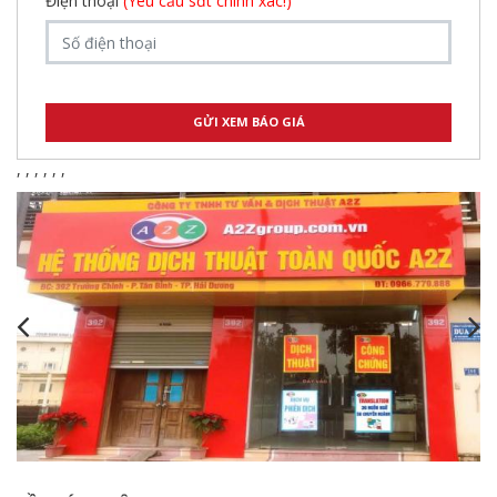
Điện thoại
(Yêu cầu sđt chính xác!)
,
,
,
,
,
,