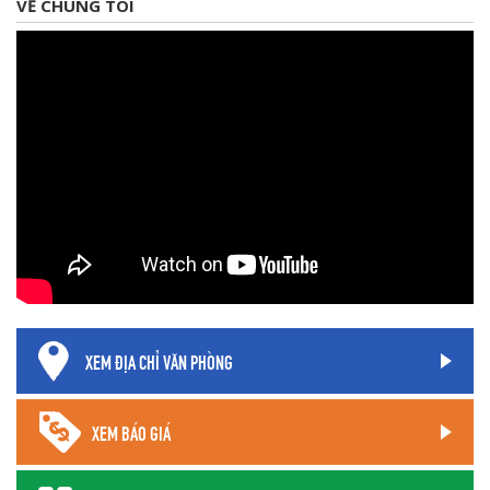
VỀ CHÚNG TÔI
XEM ĐỊA CHỈ VĂN PHÒNG
XEM BÁO GIÁ