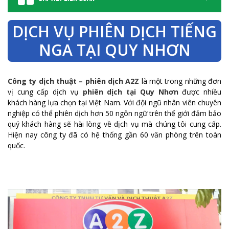
DỊCH VỤ PHIÊN DỊCH TIẾNG
NGA TẠI QUY NHƠN
Công ty dịch thuật – phiên dịch A2Z
là một trong những đơn
vị cung cấp dịch vụ
phiên dịch tại Quy Nhơn
được nhiều
khách hàng lựa chọn tại Việt Nam. Với đội ngũ nhân viên chuyên
nghiệp có thể phiên dịch hơn 50 ngôn ngữ trên thế giới đảm bảo
quý khách hàng sẽ hài lòng về dịch vụ mà chúng tôi cung cấp.
Hiện nay công ty đã có hệ thống gần 60 văn phòng trên toàn
quốc.