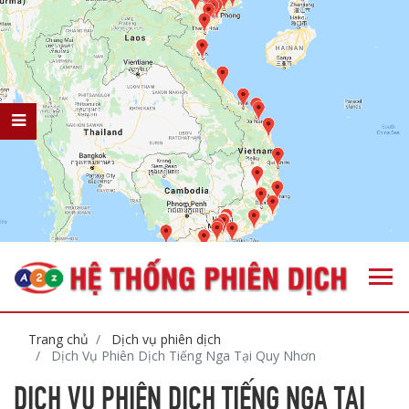
Trang chủ
Dịch vụ phiên dịch
Dịch Vụ Phiên Dịch Tiếng Nga Tại Quy Nhơn
DỊCH VỤ PHIÊN DỊCH TIẾNG NGA TẠI