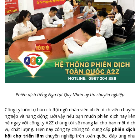
Phiên dịch tiếng Nga tại Quy Nhơn uy tín chuyên nghiệp
Công ty luôn tự hào có đội ngũ nhân viên phiên dịch viên chuyên
nghiệp và năng động. Bởi vậy nếu bạn muốn phiên dịch hãy liên
hệ ngay với công ty A2Z chúng tôi sẽ mang lại cho bạn một dịch
vụ chất lượng. Hiện nay công ty chúng tôi cung cấp
phiên dịch
hội chợ triển lãm
chuyên nghiệp trên toàn quốc, đáp ứng nhu