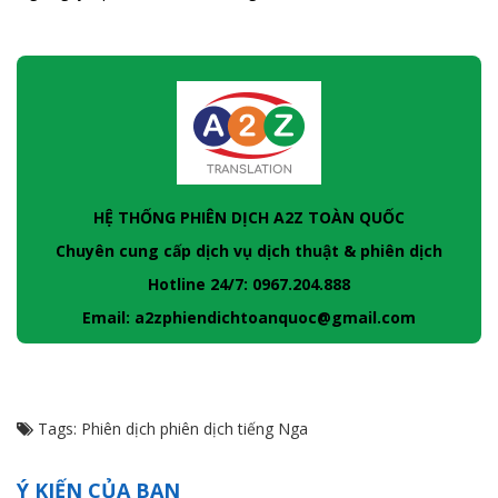
HỆ THỐNG PHIÊN DỊCH A2Z TOÀN QUỐC
Chuyên cung cấp dịch vụ dịch thuật & phiên dịch
Hotline 24/7: 0967.204.888
Email: a2zphiendichtoanquoc@gmail.com
Tags:
Phiên dịch
phiên dịch tiếng Nga
Ý KIẾN CỦA BẠN