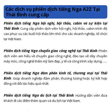
Các dịch vụ phiên dịch tiếng Nga A2Z Tại
Thái Bình cung cấp
Phiên dịch tiếng Nga hội nghị, hội thảo, cabin và sự kiện tại
Thái Bình
: Cung cấp phiên dịch viên hội nghị, hội thảo, cabin trình độ
cao phục vụ các buổi hội thảo lớn nhỏ cho các doanh nghiệp, tổ chức
tại Việt Nam.
Phiên dịch tiếng Nga chuyển giao công nghệ tại Thái Bình
: Phiên
dịch viên am hiểu về chuyển giao công nghệ, đào tạo về dây chuyền
máy móc, công nghệ thẩm mỹ làm đẹp, y tế và công trình xây dựng……
Phiên dịch tiếng Nga đàm phán kinh tế, thương mại tại Thái
Bình
: Giúp doanh nghiệp đàm phán, thương lượng hoặc ký kết hợp
đồng với đối tác hiệu quả nhất.
Phiên dịch tiếng Nga du lịch tại Thái Bình
: Hướng dẫn viên đưa
khách đi các điểm thăm quan và du lịch tại Việt Nam.