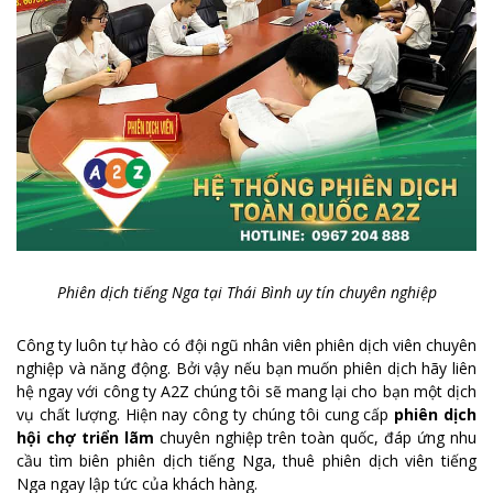
Phiên dịch tiếng Nga tại Thái Bình uy tín chuyên nghiệp
Công ty luôn tự hào có đội ngũ nhân viên phiên dịch viên chuyên
nghiệp và năng động. Bởi vậy nếu bạn muốn phiên dịch hãy liên
hệ ngay với công ty A2Z chúng tôi sẽ mang lại cho bạn một dịch
vụ chất lượng. Hiện nay công ty chúng tôi cung cấp
phiên dịch
hội chợ triển lãm
chuyên nghiệp trên toàn quốc, đáp ứng nhu
cầu tìm biên phiên dịch tiếng Nga, thuê phiên dịch viên tiếng
Nga ngay lập tức của khách hàng.