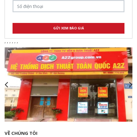
,
,
,
,
,
,
VỀ CHÚNG TÔI