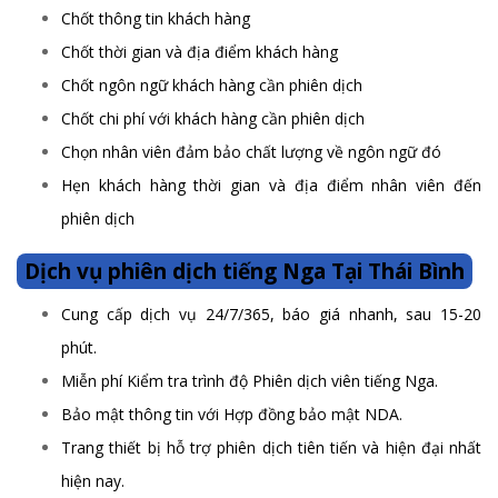
Chốt thông tin khách hàng
Chốt thời gian và địa điểm khách hàng
Chốt ngôn ngữ khách hàng cần phiên dịch
Chốt chi phí với khách hàng cần phiên dịch
Chọn nhân viên đảm bảo chất lượng về ngôn ngữ đó
Hẹn khách hàng thời gian và địa điểm nhân viên đến
phiên dịch
Dịch vụ phiên dịch tiếng Nga Tại Thái Bình
Cung cấp dịch vụ 24/7/365, báo giá nhanh, sau 15-20
phút.
Miễn phí Kiểm tra trình độ Phiên dịch viên tiếng Nga.
Bảo mật thông tin với Hợp đồng bảo mật NDA.
Trang thiết bị hỗ trợ phiên dịch tiên tiến và hiện đại nhất
hiện nay.