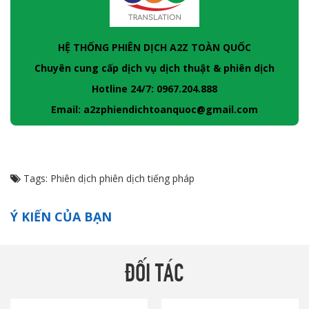
HỆ THỐNG PHIÊN DỊCH A2Z TOÀN QUỐC
Chuyên cung cấp dịch vụ dịch thuật & phiên dịch
Hotline 24/7: 0967.204.888
Email: a2zphiendichtoanquoc@gmail.com
Tags:
Phiên dịch
phiên dịch tiếng pháp
Ý KIẾN CỦA BẠN
ĐỐI TÁC