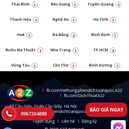
Thái Bình
Bắc Giang
Tuyên Quang
1
1
1
Thanh Hóa
Nghệ An
Hà Tĩnh
1
1
1
Huế
Đà Nẵng
Bình Định
1
2
1
Buôn Ma Thuật
Nha Trang
TP.HCM
1
1
3
Vũng Tàu
Cần Thơ
Bình Dương
1
1
1
Đồng Nai
1
f:
fb.com/Hethong.phiendich.toanquoc.A2Z
f:
fb.com/DichThuatA2z
A:
89 Cầu Giấy, Quận Cầu Giấy, Hà Nội
BÁO GIÁ NGAY
T:
0967.204.888 -
E:
a2zphiendichtoanquoc@gmail.com
0967204888
Tuyển dụng
Liên hệ
Đăng ký