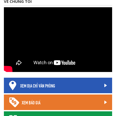
VỀ CHÚNG TÔI
XEM ĐỊA CHỈ VĂN PHÒNG
XEM BÁO GIÁ