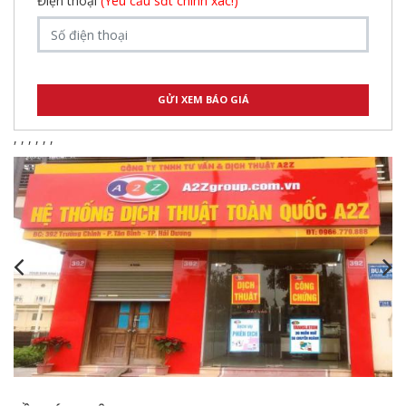
Điện thoại
(Yêu cầu sđt chính xác!)
,
,
,
,
,
,