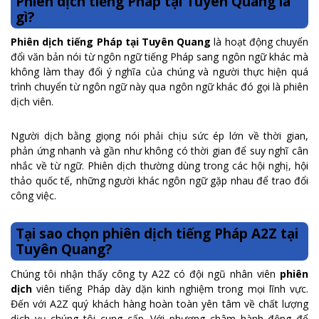
Phiên dịch tiếng Pháp tại Tuyên Quang là
gì?
Phiên dịch tiếng Pháp tại Tuyên Quang
là hoạt động chuyển
đổi văn bản nói từ ngôn ngữ tiếng Pháp sang ngôn ngữ khác mà
không làm thay đổi ý nghĩa của chúng và người thực hiện quá
trình chuyển từ ngôn ngữ này qua ngôn ngữ khác đó gọi là phiên
dịch viên.
Người dịch bằng giọng nói phải chịu sức ép lớn về thời gian,
phản ứng nhanh và gần như không có thời gian để suy nghĩ cân
nhắc về từ ngữ. Phiên dịch thường dùng trong các hội nghị, hội
thảo quốc tế, những người khác ngôn ngữ gặp nhau để trao đổi
công việc.
Tại sao chọn phiên dịch tiếng Pháp A2Z tại
Tuyên Quang?
Chúng tôi nhận thấy công ty A2Z có đội ngũ nhân viên
phiên
dịch
viên tiếng Pháp dày dặn kinh nghiệm trong mọi lĩnh vực.
Đến với A2Z quý khách hàng hoàn toàn yên tâm về chất lượng
dịch vụ chúng tôi cung cấp. Với phương châm hành động để