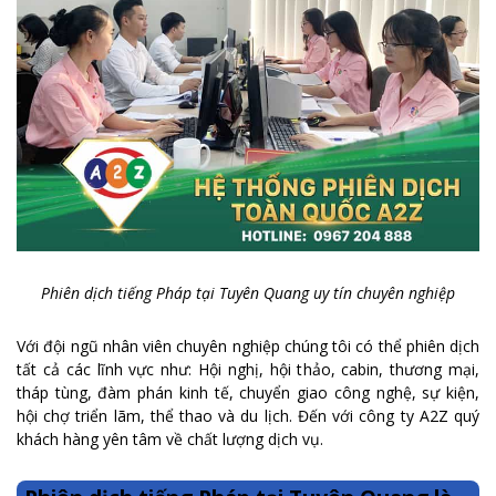
Phiên dịch tiếng Pháp tại Tuyên Quang uy tín chuyên nghiệp
Với đội ngũ nhân viên chuyên nghiệp chúng tôi có thể phiên dịch
tất cả các lĩnh vực như: Hội nghị, hội thảo, cabin, thương mại,
tháp tùng, đàm phán kinh tế, chuyển giao công nghệ, sự kiện,
hội chợ triển lãm, thể thao và du lịch. Đến với công ty A2Z quý
khách hàng yên tâm về chất lượng dịch vụ.