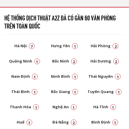
HỆ THỐNG DỊCH THUẬT A2Z ĐÃ CÓ GẦN 60 VĂN PHÒNG
TRÊN TOÀN QUỐC
Hà Nội
Hưng Yên
Hải Phòng
7
1
2
Quảng Ninh
Bắc Ninh
Hải Dương
1
2
2
Nam Định
Ninh Bình
Thái Nguyên
1
1
1
Thái Bình
Bắc Giang
Tuyên Quang
1
1
1
Thanh Hóa
Nghệ An
Hà Tĩnh
1
1
1
Huế
Đà Nẵng
Bình Định
1
2
1