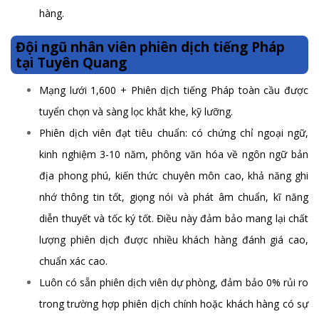
hàng.
Đội ngũ nhân viên phiên dịch tiếng Pháp
tại Tuyên Quang
Mạng lưới 1,600 + Phiên dịch tiếng Pháp toàn cầu được
tuyển chọn và sàng lọc khắt khe, kỹ lưỡng.
Phiên dịch viên đạt tiêu chuẩn: có chứng chỉ ngoại ngữ,
kinh nghiệm 3-10 năm, phông văn hóa về ngôn ngữ bản
địa phong phú, kiến thức chuyên môn cao, khả năng ghi
nhớ thông tin tốt, giọng nói và phát âm chuẩn, kĩ năng
diễn thuyết và tốc ký tốt. Điều này đảm bảo mang lại chất
lượng phiên dịch được nhiều khách hàng đánh giá cao,
chuẩn xác cao.
Luôn có sẵn phiên dịch viên dự phòng, đảm bảo 0% rủi ro
trong trường hợp phiên dịch chính hoặc khách hàng có sự