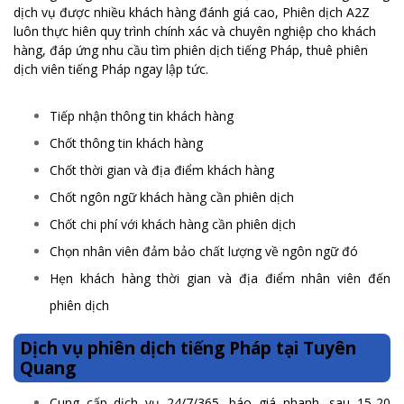
dịch vụ được nhiều khách hàng đánh giá cao, Phiên dịch A2Z
luôn thực hiên quy trình chính xác và chuyên nghiệp cho khách
hàng, đáp ứng nhu cầu tìm phiên dịch tiếng Pháp, thuê phiên
dịch viên tiếng Pháp ngay lập tức.
Tiếp nhận thông tin khách hàng
Chốt thông tin khách hàng
Chốt thời gian và địa điểm khách hàng
Chốt ngôn ngữ khách hàng cần phiên dịch
Chốt chi phí với khách hàng cần phiên dịch
Chọn nhân viên đảm bảo chất lượng về ngôn ngữ đó
Hẹn khách hàng thời gian và địa điểm nhân viên đến
phiên dịch
Dịch vụ phiên dịch tiếng Pháp tại Tuyên
Quang
Cung cấp dịch vụ 24/7/365, báo giá nhanh, sau 15-20