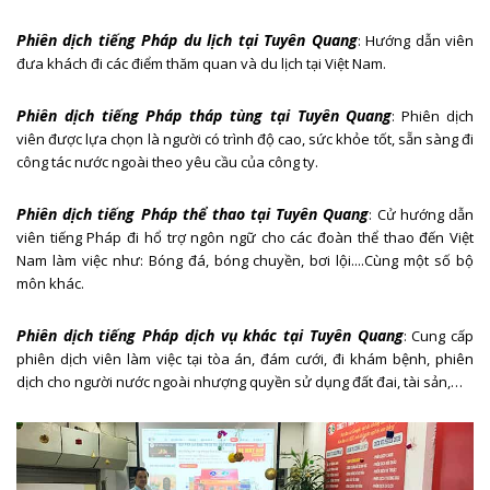
Phiên dịch tiếng Pháp du lịch tại Tuyên Quang
: Hướng dẫn viên
đưa khách đi các điểm thăm quan và du lịch tại Việt Nam.
Phiên dịch tiếng Pháp tháp tùng tại Tuyên Quang
: Phiên dịch
viên được lựa chọn là người có trình độ cao, sức khỏe tốt, sẵn sàng đi
công tác nước ngoài theo yêu cầu của công ty.
Phiên dịch tiếng Pháp thể thao tại Tuyên Quang
: Cử hướng dẫn
viên tiếng Pháp đi hổ trợ ngôn ngữ cho các đoàn thể thao đến Việt
Nam làm việc như: Bóng đá, bóng chuyền, bơi lội....Cùng một số bộ
môn khác.
Phiên dịch tiếng Pháp dịch vụ khác tại Tuyên Quang
: Cung cấp
phiên dịch viên làm việc tại tòa án, đám cưới, đi khám bệnh, phiên
dịch cho người nước ngoài nhượng quyền sử dụng đất đai, tài sản,…