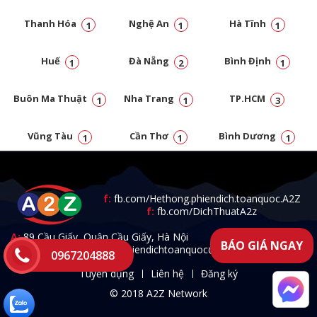
Thanh Hóa
Nghệ An
Hà Tĩnh
1
1
1
Huế
Đà Nẵng
Bình Định
1
2
1
Buôn Ma Thuật
Nha Trang
TP.HCM
1
1
3
Vũng Tàu
Cần Thơ
Bình Dương
1
1
1
Đồng Nai
1
f:
fb.com/Hethong.phiendich.toanquoc.A2Z
f:
fb.com/DichThuatA2z
A:
89 Cầu Giấy, Quận Cầu Giấy, Hà Nội
BÁO GIÁ NGAY
T:
0967.204.888 -
E:
a2zphiendichtoanquoc@gmail.com
0967204888
Tuyển dụng
Liên hệ
Đăng ký
© 2018 A2Z Network