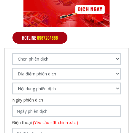
HOTLINE
0967204888
Ngày phiên dịch
Điện thoại
(Yêu cầu sđt chính xác!)