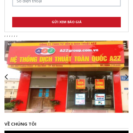
,
,
,
,
,
,
VỀ CHÚNG TÔI