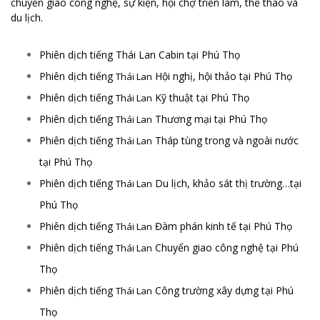
chuyển giao công nghệ, sự kiện, hội chợ triển lãm, thể thao và
du lịch.
Phiên dịch tiếng Thái Lan Cabin tại Phú Thọ
Phiên dịch tiếng
Hội nghị, hội thảo tại Phú Thọ
Thái Lan
Phiên dịch tiếng
Kỹ thuật tại Phú Thọ
Thái Lan
Phiên dịch tiếng
Thương mại tại Phú Thọ
Thái Lan
Phiên dịch tiếng
Tháp tùng trong và ngoài nước
Thái Lan
tại Phú Thọ
Phiên dịch tiếng
Du lịch, khảo sát thị trường…tại
Thái Lan
Phú Thọ
Phiên dịch tiếng
Đàm phán kinh tế tại Phú Thọ
Thái Lan
Phiên dịch tiếng
Chuyển giao công nghệ tại Phú
Thái Lan
Thọ
Phiên dịch tiếng
Công trường xây dựng tại Phú
Thái Lan
Thọ