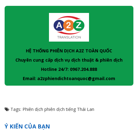
HỆ THỐNG PHIÊN DỊCH A2Z TOÀN QUỐC
Chuyên cung cấp dịch vụ dịch thuật & phiên dịch
Hotline 24/7: 0967.204.888
Email: a2zphiendichtoanquoc@gmail.com
Tags:
Phiên dịch
phiên dịch tiếng Thái Lan
Ý KIẾN CỦA BẠN