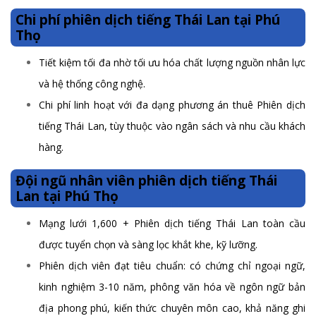
Chi phí phiên dịch tiếng Thái Lan tại Phú
Thọ
Tiết kiệm tối đa nhờ tối ưu hóa chất lượng nguồn nhân lực
và hệ thống công nghệ.
Chi phí linh hoạt với đa dạng phương án thuê Phiên dịch
tiếng Thái Lan, tùy thuộc vào ngân sách và nhu cầu khách
hàng.
Đội ngũ nhân viên phiên dịch tiếng Thái
Lan tại Phú Thọ
Mạng lưới 1,600 + Phiên dịch tiếng Thái Lan toàn cầu
được tuyển chọn và sàng lọc khắt khe, kỹ lưỡng.
Phiên dịch viên đạt tiêu chuẩn: có chứng chỉ ngoại ngữ,
kinh nghiệm 3-10 năm, phông văn hóa về ngôn ngữ bản
địa phong phú, kiến thức chuyên môn cao, khả năng ghi