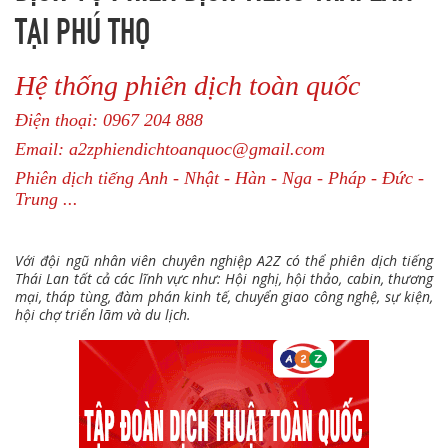
TẠI PHÚ THỌ
Hệ thống phiên dịch toàn quốc
Điện thoại: 0967 204 888
Email: a2zphiendichtoanquoc@gmail.com
Phiên dịch tiếng Anh - Nhật - Hàn - Nga - Pháp - Đức -
Trung ...
Với đội ngũ nhân viên chuyên nghiệp A2Z có thể phiên dịch tiếng
Thái Lan tất cả các lĩnh vực như: Hội nghị, hội thảo, cabin, thương
mại, tháp tùng, đàm phán kinh tế, chuyển giao công nghệ, sự kiện,
hội chợ triển lãm và du lịch.