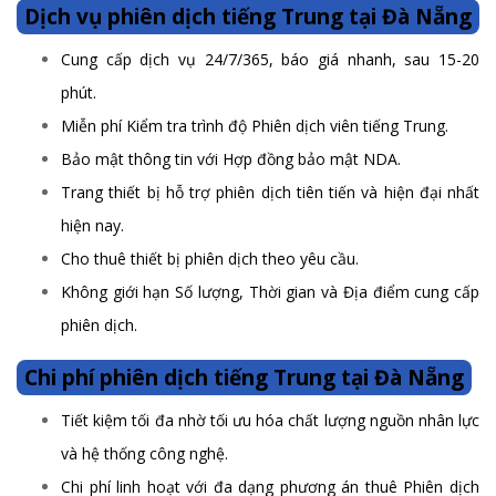
Dịch vụ phiên dịch tiếng Trung tại Đà Nẵng
Cung cấp dịch vụ 24/7/365, báo giá nhanh, sau 15-20
phút.
Miễn phí Kiểm tra trình độ Phiên dịch viên tiếng Trung.
Bảo mật thông tin với Hợp đồng bảo mật NDA.
Trang thiết bị hỗ trợ phiên dịch tiên tiến và hiện đại nhất
hiện nay.
Cho thuê thiết bị phiên dịch theo yêu cầu.
Không giới hạn Số lượng, Thời gian và Địa điểm cung cấp
phiên dịch.
Chi phí phiên dịch tiếng Trung tại Đà Nẵng
Tiết kiệm tối đa nhờ tối ưu hóa chất lượng nguồn nhân lực
và hệ thống công nghệ.
Chi phí linh hoạt với đa dạng phương án thuê Phiên dịch