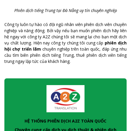
Phiên dịch tiếng Trung tại Đà Nẵng uy tín chuyên nghiệp
Công ty luôn tự hào có đội ngũ nhân viên phiên dịch viên chuyên
nghiệp và năng động. Bởi vậy nếu bạn muốn phiên dịch hãy liên
hệ ngay với công ty A2Z chúng tôi sẽ mang lại cho bạn một dịch
vụ chất lượng. Hiện nay công ty chúng tôi cung cấp
phiên dịch
hội chợ triển lãm
chuyên nghiệp trên toàn quốc, đáp ứng nhu
cầu tìm biên phiên dịch tiếng Trung, thuê phiên dịch viên tiếng
trung ngay lập tức của khách hàng.
HỆ THỐNG PHIÊN DỊCH A2Z TOÀN QUỐC
Chuyên cung cấp dịch vụ dịch thuật & phiên dịch