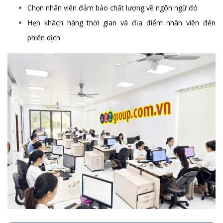
Chọn nhân viên đảm bảo chất lượng về ngôn ngữ đó
Hẹn khách hàng thời gian và địa điểm nhân viên đến
phiên dịch