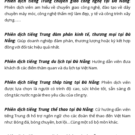
Phiên dịch tiếng Trung chuyển giao công nghệ tại Đà Nẵng
:
Phiên dịch viên am hiểu về chuyển giao công nghệ, đào tạo về dây
chuyền máy móc, công nghệ thẩm mỹ làm đẹp, y tế và công trình xây
dựng……
Phiên dịch tiếng Trung đàm phán kinh tế, thương mại tại Đà
Nẵng
: Giúp doanh nghiệp đàm phán, thương lượng hoặc ký kết hợp
đồng với đối tác hiệu quả nhất.
Phiên dịch tiếng Trung du lịch tại Đà Nẵng
: Hướng dẫn viên đưa
khách đi các điểm thăm quan và du lịch tại Việt Nam.
Phiên dịch tiếng Trung tháp tùng tại Đà Nẵng
: Phiên dịch viên
được lựa chọn là người có trình độ cao, sức khỏe tốt, sẵn sàng đi
công tác nước ngoài theo yêu cầu của công ty.
Phiên dịch tiếng Trung thể thao tại Đà Nẵng
: Cử hướng dẫn viên
tiếng Trung đi hổ trợ ngôn ngữ cho các đoàn thể thao đến Việt Nam
như: Bóng đá, bóng chuyền, bơi lội....Cùng một số bộ môn khác.