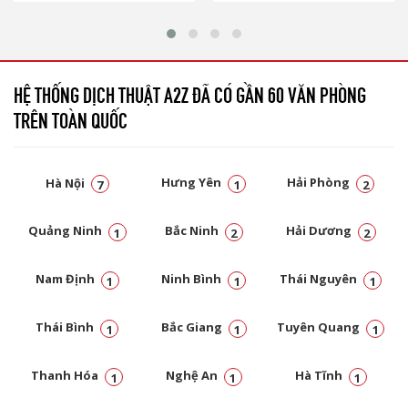
HỆ THỐNG DỊCH THUẬT A2Z ĐÃ CÓ GẦN 60 VĂN PHÒNG
TRÊN TOÀN QUỐC
Hà Nội
Hưng Yên
Hải Phòng
7
1
2
Quảng Ninh
Bắc Ninh
Hải Dương
1
2
2
Nam Định
Ninh Bình
Thái Nguyên
1
1
1
Thái Bình
Bắc Giang
Tuyên Quang
1
1
1
Thanh Hóa
Nghệ An
Hà Tĩnh
1
1
1