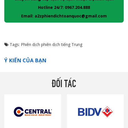
Hotline 24/7: 0967.204.888
Email: a2zphiendichtoanquoc@gmail.com
Tags:
Phiên dịch
phiên dịch tiếng Trung
Ý KIẾN CỦA BẠN
ĐỐI TÁC