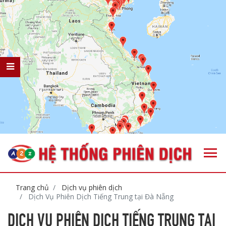
Trang chủ
Dịch vụ phiên dịch
Dịch Vụ Phiên Dịch Tiếng Trung tại Đà Nẵng
DỊCH VỤ PHIÊN DỊCH TIẾNG TRUNG TẠI