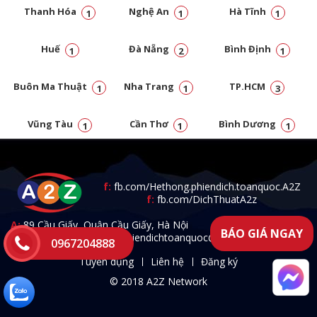
Thanh Hóa
Nghệ An
Hà Tĩnh
1
1
1
Huế
Đà Nẵng
Bình Định
1
2
1
Buôn Ma Thuật
Nha Trang
TP.HCM
1
1
3
Vũng Tàu
Cần Thơ
Bình Dương
1
1
1
Đồng Nai
1
f:
fb.com/Hethong.phiendich.toanquoc.A2Z
f:
fb.com/DichThuatA2z
A:
89 Cầu Giấy, Quận Cầu Giấy, Hà Nội
BÁO GIÁ NGAY
T:
0967.204.888 -
E:
a2zphiendichtoanquoc@gmail.com
0967204888
Tuyển dụng
Liên hệ
Đăng ký
© 2018 A2Z Network