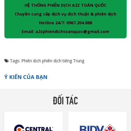
HỆ THỐNG PHIÊN DỊCH A2Z TOÀN QUỐC
Chuyên cung cấp dịch vụ dịch thuật & phiên dịch
Hotline 24/7: 0967.204.888
Email: a2zphiendichtoanquoc@gmail.com
Tags:
Phiên dịch
phiên dịch tiếng Trung
Ý KIẾN CỦA BẠN
ĐỐI TÁC