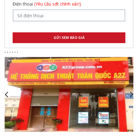
Điện thoại
(Yêu cầu sđt chính xác!)
,
,
,
,
,
,