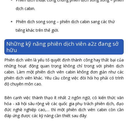
dịch cabin.
Phiên dịch song song – phiên dịch cabin sang các thứ
tiếng khác trên thế giới.
Những kỹ năng phiên dịch viên a2z đang sở
hữu
Phiên dịch viên là yếu tố quyết định thành công hay thất bại của
những hoạt động quan trọng không chỉ trong với phiên dịch
cabin. Làm một phiên dịch viên cabin không đơn giản như các
phiên dịch viên khác. Yêu cầu công việc đòi hỏi họ phải có trình
độ chuyên môn cao.
Bên cạnh việc thành thạo ít nhất 2 ngôn ngữ, có kiến thức văn
hóa - xã hội sâu rộng về các quốc gia phụ trách phiên dịch, đạo
đức nghề nghiệp cao,… thì một phiên dịch viên cabin còn cần
đáp ứng được các kỹ năng cần thiết sau đây: