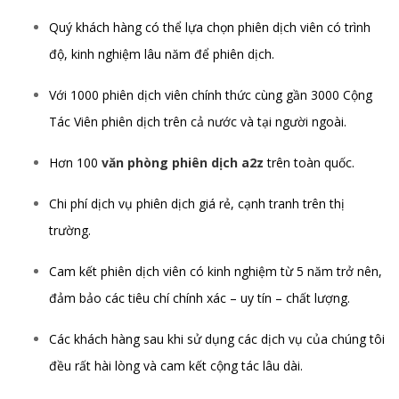
Quý khách hàng có thể lựa chọn phiên dịch viên có trình
độ, kinh nghiệm lâu năm để phiên dịch.
Với 1000 phiên dịch viên chính thức cùng gần 3000 Cộng
Tác Viên phiên dịch trên cả nước và tại người ngoài.
Hơn 100
văn phòng phiên dịch a2z
trên toàn quốc.
Chi phí dịch vụ phiên dịch giá rẻ, cạnh tranh trên thị
trường.
Cam kết phiên dịch viên có kinh nghiệm từ 5 năm trở nên,
đảm bảo các tiêu chí chính xác – uy tín – chất lượng.
Các khách hàng sau khi sử dụng các dịch vụ của chúng tôi
đều rất hài lòng và cam kết cộng tác lâu dài.