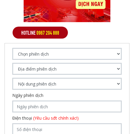
HOTLINE
0967 204 888
Ngày phiên dịch
Điện thoại
(Yêu cầu sđt chính xác!)