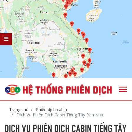
Trang chủ
Phiên dịch cabin
Dịch Vụ Phiên Dịch Cabin Tiếng Tây Ban Nha
DỊCH VỤ PHIÊN DỊCH CABIN TIẾNG TÂY