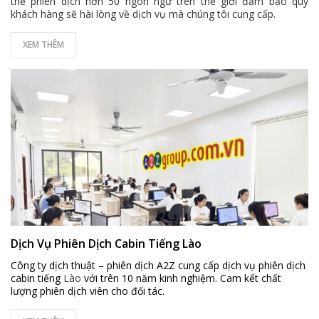
thể phiên dịch hơn 50 ngôn ngữ trên thế giới đảm bảo quý
khách hàng sẽ hài lòng về dịch vụ mà chúng tôi cung cấp.
XEM THÊM
Dịch Vụ Phiên Dịch Cabin Tiếng Lào
Công ty dịch thuật – phiên dịch A2Z cung cấp dịch vụ phiên dịch
cabin tiếng
Lào
với trên 10 năm kinh nghiệm. Cam kết chất
lượng phiên dịch viên cho đối tác.