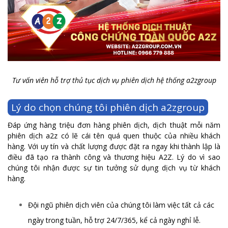
Tư vấn viên hỗ trợ thủ tục dịch vụ phiên dịch hệ thống a2zgroup
Lý do chọn chúng tôi phiên dịch a2zgroup
Đáp ứng hàng triệu đơn hàng phiên dịch, dịch thuật mỗi năm
phiên dịch a2z có lẽ cái tên quá quen thuộc của nhiều khách
hàng. Với uy tín và chất lượng được đặt ra ngay khi thành lập là
điều đã tạo ra thành công và thương hiệu A2Z. Lý do vì sao
chúng tôi nhận được sự tin tưởng sử dụng dịch vụ từ khách
hàng.
Đội ngũ phiên dịch viên của chúng tôi làm việc tất cả các
ngày trong tuần, hỗ trợ 24/7/365, kể cả ngày nghỉ lễ.