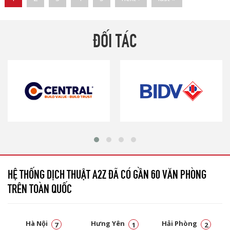
ĐỐI TÁC
HỆ THỐNG DỊCH THUẬT A2Z ĐÃ CÓ GẦN 60 VĂN PHÒNG
TRÊN TOÀN QUỐC
Hà Nội
Hưng Yên
Hải Phòng
7
1
2