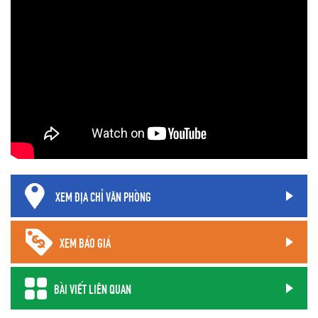
XEM ĐỊA CHỈ VĂN PHÒNG
XEM BÁO GIÁ
BÀI VIẾT LIÊN QUAN