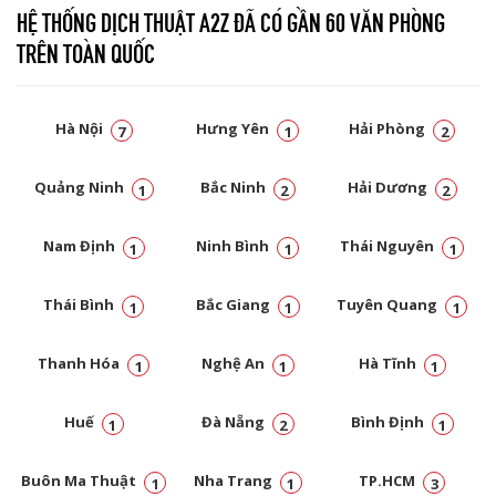
HỆ THỐNG DỊCH THUẬT A2Z ĐÃ CÓ GẦN 60 VĂN PHÒNG
TRÊN TOÀN QUỐC
Hà Nội
Hưng Yên
Hải Phòng
7
1
2
Quảng Ninh
Bắc Ninh
Hải Dương
1
2
2
Nam Định
Ninh Bình
Thái Nguyên
1
1
1
Thái Bình
Bắc Giang
Tuyên Quang
1
1
1
Thanh Hóa
Nghệ An
Hà Tĩnh
1
1
1
Huế
Đà Nẵng
Bình Định
1
2
1
Buôn Ma Thuật
Nha Trang
TP.HCM
1
1
3