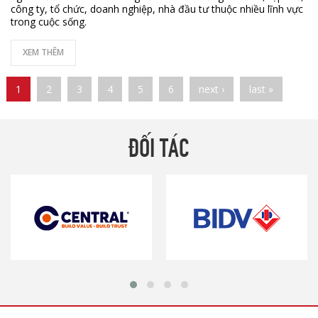
công ty, tổ chức, doanh nghiệp, nhà đầu tư thuộc nhiều lĩnh vực
trong cuộc sống.
XEM THÊM
Pages
1
2
3
4
5
6
next ›
last »
ĐỐI TÁC