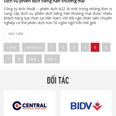
Dịch vụ phiên dịch tiếng hàn thương mại
Công ty dịch thuật – phiên dịch A2Z là một trong những đơn vị
cung cấp
dịch vụ phiên dịch tiếng hàn thương mại
được nhiều
khách hàng lựa chọn tại Việt Nam. Với đội ngũ nhân viên chuyên
nghiệp có thể phiên dịch hơn 50 ngôn ngữ trên thế giới.
XEM THÊM
Pages
« first
‹ previous
1
2
3
4
5
6
7
8
next ›
last »
ĐỐI TÁC