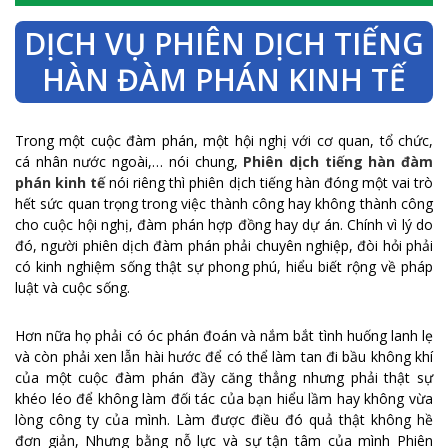
DỊCH VỤ PHIÊN DỊCH TIẾNG
HÀN ĐÀM PHÁN KINH TẾ
Trong một cuộc đàm phán, một hội nghị với cơ quan, tổ chức,
cá nhân nước ngoài,… nói chung,
Phiên dịch tiếng hàn đàm
phán kinh tế
nói riêng thì phiên dịch tiếng hàn đóng một vai trò
hết sức quan trọng trong việc thành công hay không thành công
cho cuộc hội nghị, đàm phán hợp đồng hay dự án. Chính vì lý do
đó, người phiên dịch đàm phán phải chuyên nghiệp, đòi hỏi phải
có kinh nghiệm sống thật sự phong phú, hiểu biết rộng về pháp
luật và cuộc sống.
Hơn nữa họ phải có óc phán đoán và nắm bắt tình huống lanh lẹ
và còn phải xen lẫn hài hước để có thể làm tan đi bầu không khí
của một cuộc đàm phán đầy căng thẳng nhưng phải thật sự
khéo léo để không làm đối tác của bạn hiểu lầm hay không vừa
lòng công ty của mình. Làm được điều đó quả thật không hề
đơn giản, Nhưng bằng nỗ lực và sự tận tâm của mình Phiên