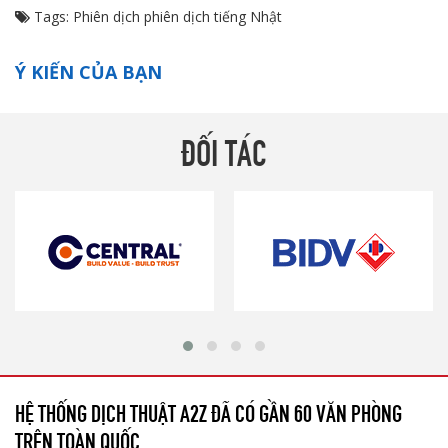
Tags:
Phiên dịch
phiên dịch tiếng Nhật
Ý KIẾN CỦA BẠN
ĐỐI TÁC
HỆ THỐNG DỊCH THUẬT A2Z ĐÃ CÓ GẦN 60 VĂN PHÒNG
TRÊN TOÀN QUỐC