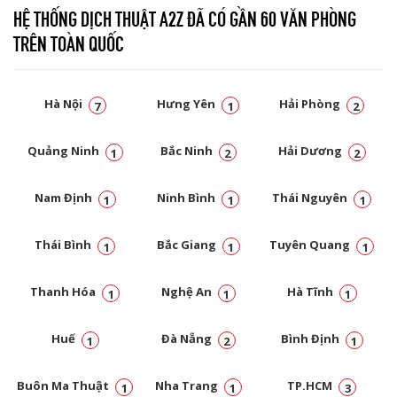
HỆ THỐNG DỊCH THUẬT A2Z ĐÃ CÓ GẦN 60 VĂN PHÒNG
TRÊN TOÀN QUỐC
Hà Nội
Hưng Yên
Hải Phòng
7
1
2
Quảng Ninh
Bắc Ninh
Hải Dương
1
2
2
Nam Định
Ninh Bình
Thái Nguyên
1
1
1
Thái Bình
Bắc Giang
Tuyên Quang
1
1
1
Thanh Hóa
Nghệ An
Hà Tĩnh
1
1
1
Huế
Đà Nẵng
Bình Định
1
2
1
Buôn Ma Thuật
Nha Trang
TP.HCM
1
1
3